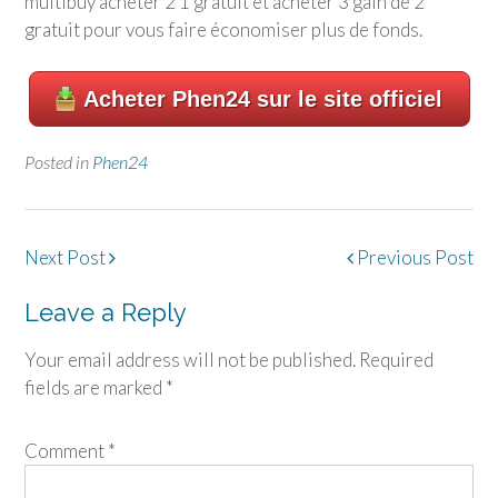
multibuy acheter 2 1 gratuit et acheter 3 gain de 2
gratuit pour vous faire économiser plus de fonds.
Acheter Phen24 sur le site officiel
Posted in
Phen24
Post
Next Post
Previous Post
navigation
Leave a Reply
Your email address will not be published.
Required
fields are marked
*
Comment
*