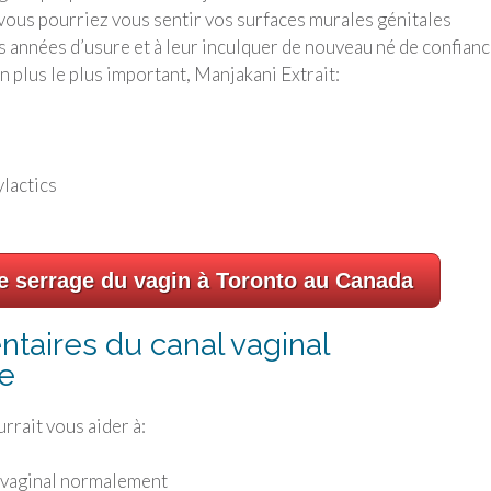
vous pourriez vous sentir vos surfaces murales génitales
 années d’usure et à leur inculquer de nouveau né de confian
En plus le plus important, Manjakani Extrait:
ylactics
e serrage du vagin à Toronto au Canada
taires du canal vaginal
e
urrait vous aider à:
l vaginal normalement