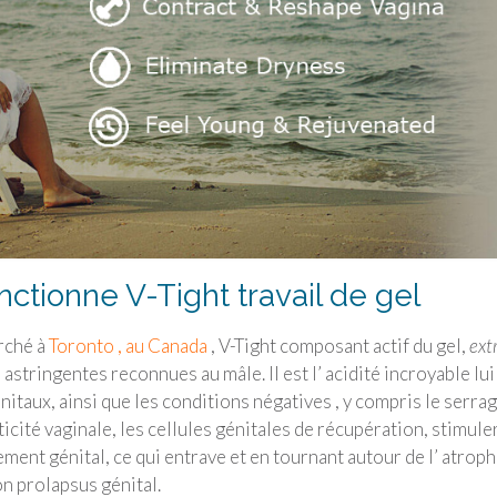
tionne V-Tight travail de gel
rché à
Toronto , au Canada
, V-Tight composant actif du gel,
ext
astringentes reconnues au mâle. Il est l’ acidité incroyable lui
itaux, ainsi que les conditions négatives , y compris le serra
ticité vaginale, les cellules génitales de récupération, stimuler
ement génital, ce qui entrave et en tournant autour de l’ atroph
on prolapsus génital.