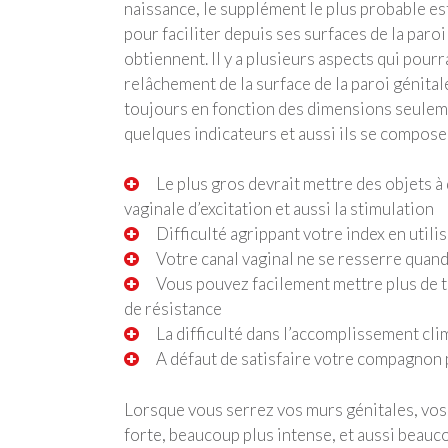
naissance, le supplément le plus probable es
pour faciliter depuis ses surfaces de la paro
obtiennent. Il y a plusieurs aspects qui pourr
relâchement de la surface de la paroi génital
toujours en fonction des dimensions seuleme
quelques indicateurs et aussi ils se compose
Le plus gros devrait mettre des objets à
vaginale d’excitation et aussi la stimulation
Difficulté agrippant votre index en utili
Votre canal vaginal ne se resserre quand
Vous pouvez facilement mettre plus de 
de résistance
La difficulté dans l’accomplissement cli
A défaut de satisfaire votre compagnon
Lorsque vous serrez vos murs génitales, vos 
forte, beaucoup plus intense, et aussi beauc