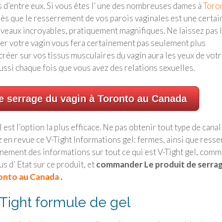
 d’entre eux. Si vous êtes l’ une des nombreuses dames à
Toron
près que le resserrement de vos parois vaginales est une certai
niveaux incroyables, pratiquement magnifiques. Ne laissez pas 
rrer votre vagin vous fera certainement pas seulement plus
créer sur vos tissus musculaires du vagin aura les yeux de vot
aussi chaque fois que vous avez des relations sexuelles.
e serrage du vagin à Toronto au Canada
 est l’option la plus efficace. Ne pas obtenir tout type de canal
 en revue ce V-Tight Informations gel: fermes, ainsi que resse
nement des informations sur tout ce qui est V-Tight gel, com
us d’ Etat sur ce produit, et
commander Le produit de serra
onto au Canada
.
Tight formule de gel