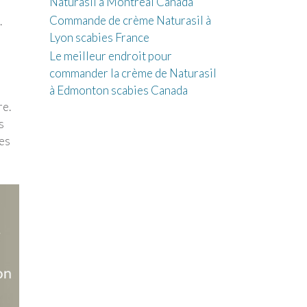
Naturasil à Montréal Canada
Commande de crème Naturasil à
.
Lyon scabies France
Le meilleur endroit pour
commander la crème de Naturasil
à Edmonton scabies Canada
re.
s
mes