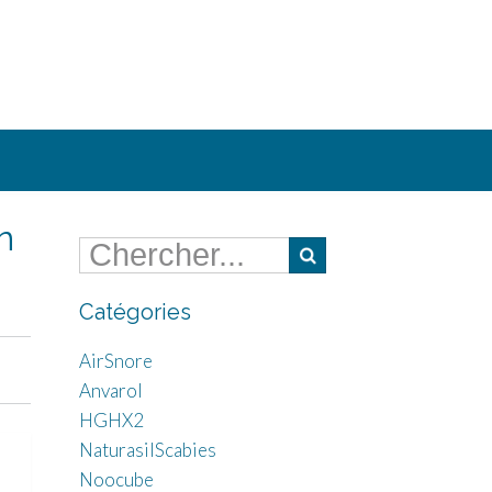
n
Catégories
AirSnore
Anvarol
HGHX2
NaturasilScabies
Noocube