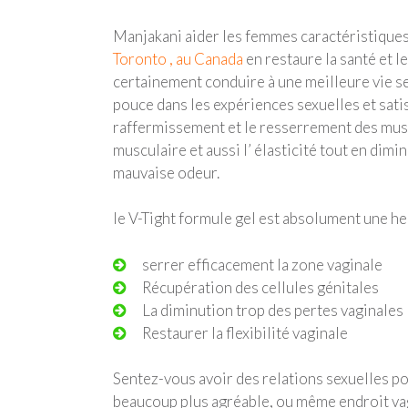
Manjakani aider les femmes caractéristiques
Toronto , au Canada
en restaure la santé et le 
certainement conduire à une meilleure vie se
pouce dans les expériences sexuelles et sati
raffermissement et le resserrement des muscle
musculaire et aussi l’ élasticité tout en di
mauvaise odeur.
le V-Tight formule gel est absolument une he
serrer efficacement la zone vaginale
Récupération des cellules génitales
La diminution trop des pertes vaginales
Restaurer la flexibilité vaginale
Sentez-vous avoir des relations sexuelles po
beaucoup plus agréable, ou même endroit va