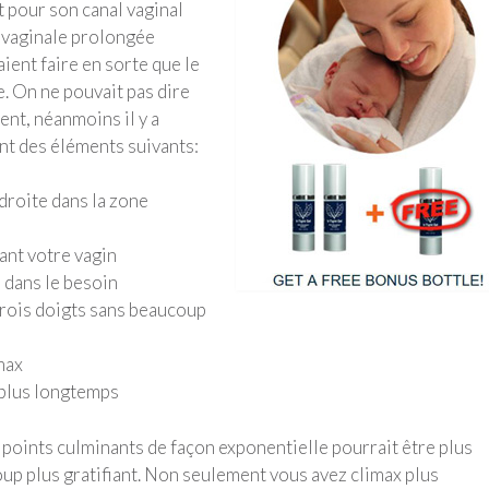
t pour son canal vaginal
i vaginale prolongée
aient faire en sorte que le
e. On ne pouvait pas dire
nt, néanmoins il y a
nt des éléments suivants:
 droite dans la zone
sant votre vagin
 dans le besoin
trois doigts sans beaucoup
max
 plus longtemps
points culminants de façon exponentielle pourrait être plus
oup plus gratifiant. Non seulement vous avez climax plus