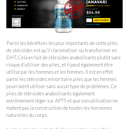
Parmi les bénéfices les plus importants de cette piles
de stéroïdes est qu’il n’aromatiser ou transformer en
DHT. Cela en fait de stéroïdes anabolisants plutôt sans
risque d’utiliser des piles, et il peut également être
utilisé par les hommes et les femmes. Il est en effet
parmi les stéroïdes minoritaire piles que les femmes
pourraient utiliser sans aucun type de problèmes. Ce
piles de stéroïdes anabolisants également
extrêmement léger sur APTS et que son utilisation ne
matent pas la construction de toutes les hormones
naturelles du corps.