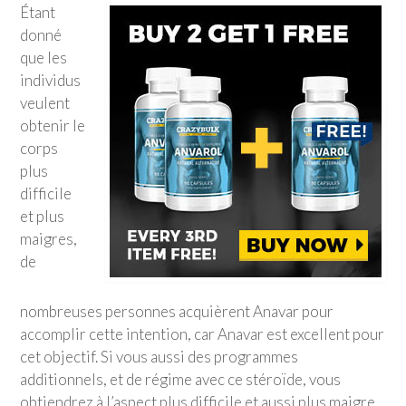
Étant
donné
que les
individus
veulent
obtenir le
corps
plus
difficile
et plus
maigres,
de
nombreuses personnes acquièrent Anavar pour
accomplir cette intention, car Anavar est excellent pour
cet objectif. Si vous aussi des programmes
additionnels, et de régime avec ce stéroïde, vous
obtiendrez à l’aspect plus difficile et aussi plus maigre