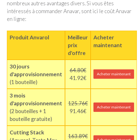
nombreux autres avantages divers. Si vous êtes
intéressés à commander Anavar, sont ici le coût Anavar
en ligne:
Produit Anvarol
Meilleur
Acheter
prix
maintenant
d'offre
30 jours
64.80€
d'approvisionnement
Acheter maintenant
41.92€
(1 bouteille)
3 mois
d'approvisionnement
125.76€
Acheter maintenant
(2 bouteilles + 1
91.46€
bouteille gratuite)
Cutting Stack
163.89€
Acheter maintenant