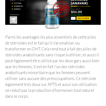
Parmi les avantages les plus essentiels de cette piles
de stéroïdes est le fait qu’il n’aromatiser ou
transformer en DHT. Cela rend tout à fait des piles de
stéroïdes anabolisants sans risque à utiliser, et aussi il
peut également être utilisé par les deux gars aussi bien
que les femmes. Il est en fait l’un des stéroïdes
anabolisants minoritaire que les femmes peuvent
utiliser sans aucune des préoccupations. Ce stéroïde
également très doux sur APTS et aussi son utilisation
ne réduit pas la production d’hormones tout naturel
dans le corps.