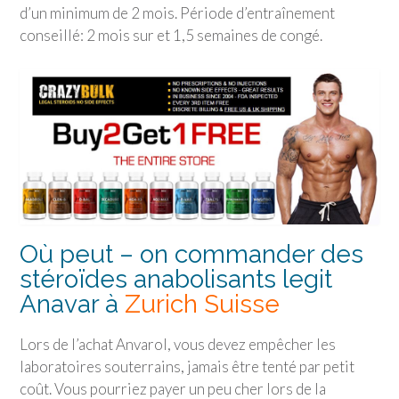
d’un minimum de 2 mois. Période d’entraînement
conseillé: 2 mois sur et 1,5 semaines de congé.
Où peut – on commander des
stéroïdes anabolisants legit
Anavar à
Zurich Suisse
Lors de l’achat Anvarol, vous devez empêcher les
laboratoires souterrains, jamais être tenté par petit
coût. Vous pourriez payer un peu cher lors de la