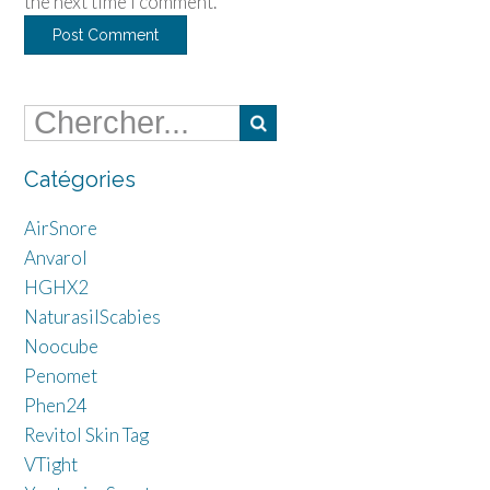
the next time I comment.
Catégories
AirSnore
Anvarol
HGHX2
NaturasilScabies
Noocube
Penomet
Phen24
Revitol Skin Tag
VTight