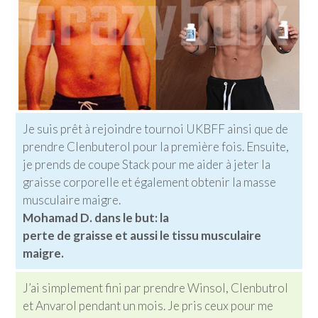
Je suis prêt à rejoindre tournoi UKBFF ainsi que de
prendre Clenbuterol pour la première fois. Ensuite,
je prends de coupe Stack pour me aider à jeter la
graisse corporelle et également obtenir la masse
musculaire maigre.
Mohamad D. dans le but: la
perte de graisse et aussi le tissu musculaire
maigre.
J’ai simplement fini par prendre Winsol, Clenbutrol
et Anvarol pendant un mois. Je pris ceux pour me