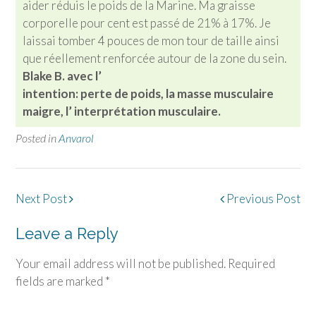
aider réduis le poids de la Marine. Ma graisse
corporelle pour cent est passé de 21% à 17%. Je
laissai tomber 4 pouces de mon tour de taille ainsi
que réellement renforcée autour de la zone du sein.
Blake B. avec l’
intention:
perte de poids, la masse musculaire
maigre, l’ interprétation musculaire.
Posted in
Anvarol
Post
Next Post
Previous Post
navigation
Leave a Reply
Your email address will not be published.
Required
fields are marked
*