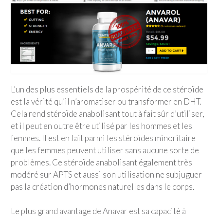
L’un des plus essentiels de la prospérité de ce stéroïde
est la vérité qu’il n’aromatiser ou transformer en DHT.
Cela rend stéroïde anabolisant tout à fait sûr d’utiliser,
et il peut en outre être utilisé par les hommes et les
femmes. Il est en fait parmi les stéroïdes minoritaire
que les femmes peuvent utiliser sans aucune sorte de
problèmes. Ce stéroïde anabolisant également très
modéré sur APTS et aussi son utilisation ne subjuguer
pas la création d’hormones naturelles dans le corps.
Le plus grand avantage de Anavar est sa capacité à