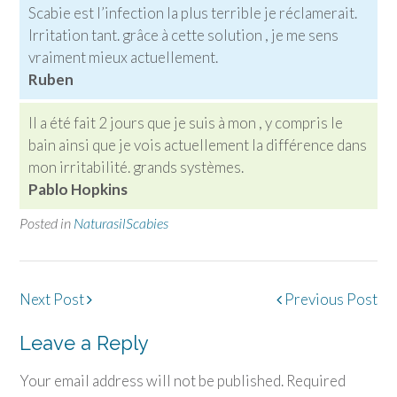
Scabie est l’infection la plus terrible je réclamerait.
Irritation tant. grâce à cette solution , je me sens
vraiment mieux actuellement.
Ruben
Il a été fait 2 jours que je suis à mon , y compris le
bain ainsi que je vois actuellement la différence dans
mon irritabilité. grands systèmes.
Pablo Hopkins
Posted in
NaturasilScabies
Post
Next Post
Previous Post
navigation
Leave a Reply
Your email address will not be published.
Required