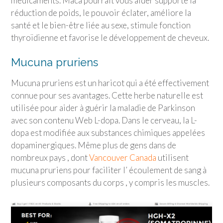
médicaments. Maca pourrait vous aider supporte la
réduction de poids, le pouvoir éclater, améliore la
santé et le bien-être liée au sexe, stimule fonction
thyroïdienne et favorise le développement de cheveux.
Mucuna pruriens
Mucuna pruriens est un haricot qui a été effectivement
connue pour ses avantages. Cette herbe naturelle est
utilisée pour aider à guérir la maladie de Parkinson
avec son contenu Web L-dopa. Dans le cerveau, la L-
dopa est modifiée aux substances chimiques appelées
dopaminergiques. Même plus de gens dans de
nombreux pays , dont
Vancouver Canada
utilisent
mucuna pruriens pour faciliter l’ écoulement de sang à
plusieurs composants du corps , y compris les muscles.