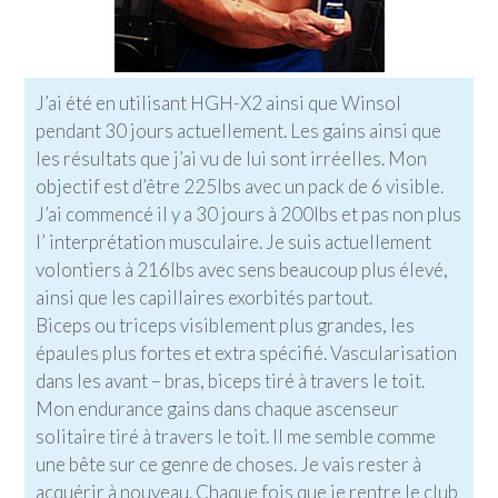
J’ai été en utilisant HGH-X2 ainsi que Winsol
pendant 30 jours actuellement. Les gains ainsi que
les résultats que j’ai vu de lui sont irréelles. Mon
objectif est d’être 225lbs avec un pack de 6 visible.
J’ai commencé il y a 30 jours à 200lbs et pas non plus
l’ interprétation musculaire. Je suis actuellement
volontiers à 216lbs avec sens beaucoup plus élevé,
ainsi que les capillaires exorbités partout.
Biceps ou triceps visiblement plus grandes, les
épaules plus fortes et extra spécifié. Vascularisation
dans les avant – bras, biceps tiré à travers le toit.
Mon endurance gains dans chaque ascenseur
solitaire tiré à travers le toit. Il me semble comme
une bête sur ce genre de choses. Je vais rester à
acquérir à nouveau. Chaque fois que je rentre le club