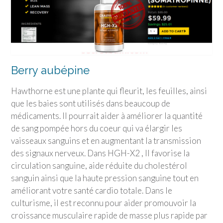
Berry aubépine
Hawthorne est une plante qui fleurit, les feuilles, ainsi
que les baies sont utilisés dans beaucoup de
médicaments. Il pourrait aider à améliorer la quantité
de sang pompée hors du coeur qui va élargir les
vaisseaux sanguins et en augmentant la transmission
des signaux nerveux. Dans HGH-X2 , Il favorise la
circulation sanguine, aide réduite du cholestérol
sanguin ainsi que la haute pression sanguine tout en
améliorant votre santé cardio totale. Dans le
culturisme, il est reconnu pour aider promouvoir la
croissance musculaire rapide de masse plus rapide par