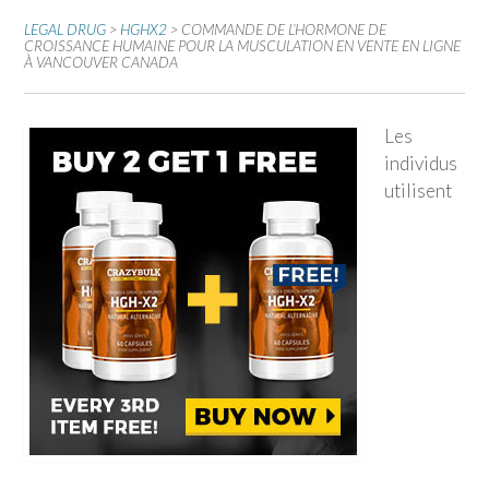
LEGAL DRUG
>
HGHX2
>
COMMANDE DE L’HORMONE DE
CROISSANCE HUMAINE POUR LA MUSCULATION EN VENTE EN LIGNE
À VANCOUVER CANADA
Les
individus
utilisent