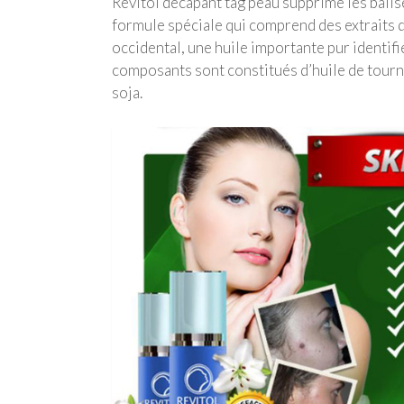
Revitol décapant tag peau supprime les balise
formule spéciale qui comprend des extraits d
occidental, une huile importante pur identif
composants sont constitués d’huile de tournes
soja.