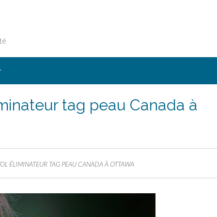
té
Y
liminateur tag peau Canada à
TOL ÉLIMINATEUR TAG PEAU CANADA À OTTAWA