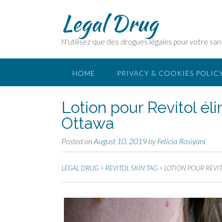
Legal Drug
N'utilisez que des drogues légales pour votre san
HOME
PRIVACY & COOKIES POLIC
Lotion pour Revitol é
Ottawa
Posted on
August 10, 2019
by
Felicia Rosiyani
LEGAL DRUG
>
REVITOL SKIN TAG
>
LOTION POUR REVI