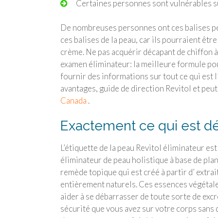
Certaines personnes sont vulnérables s
De nombreuses personnes ont ces balises peau 
ces balises de la peau, car ils pourraient êtr
crème. Ne pas acquérir décapant de chiffon à 
examen éliminateur: la meilleure formule pou
fournir des informations sur tout ce qui est l’
avantages, guide de direction Revitol et peu
Canada
.
Exactement ce qui est dé
L’étiquette de la peau Revitol éliminateur es
éliminateur de peau holistique à base de pla
remède topique qui est créé à partir d’ extrai
entièrement naturels. Ces essences végétal
aider à se débarrasser de toute sorte de exc
sécurité que vous avez sur votre corps sans 