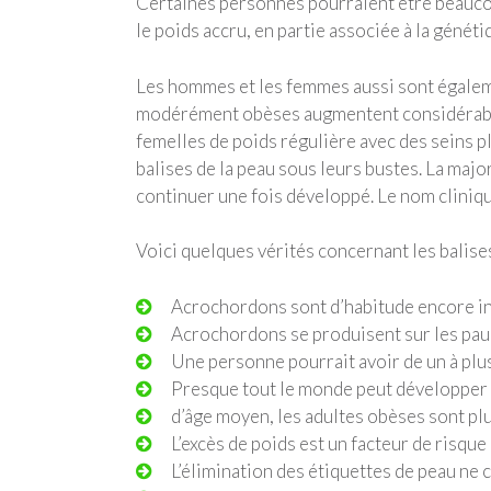
Certaines personnes pourraient être beaucou
le poids accru, en partie associée à la génét
Les hommes et les femmes aussi sont également
modérément obèses augmentent considérablem
femelles de poids régulière avec des seins p
balises de la peau sous leurs bustes. La majo
continuer une fois développé. Le nom cliniqu
Voici quelques vérités concernant les balises
Acrochordons sont d’habitude encore ino
Acrochordons se produisent sur les paupiè
Une personne pourrait avoir de un à plus
Presque tout le monde peut développer 
d’âge moyen, les adultes obèses sont plu
L’excès de poids est un facteur de risqu
L’élimination des étiquettes de peau ne 