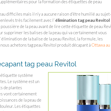
upplémentaires pour la formation des étiquettes de peau
difficiles mais il n’y a aucune raison d’être humilié au sujet
e enlevés très facilement avec l’
élimination tag peau Revitol
poussière de la peau avant de lire cette étiquette de peau Rev
r supprimer les balises de la peau qui va certainement vous
 élimination de la balise de la peau Revitol, la formule, les
t nous achetons tag peau Revitol produit décapant à
Ottawa au
capant tag peau Revitol
t étiquette système
ntes. Le système est un
ts de plantes
es vont certainement
roissances de la peau de
douleur. Les étiquettes