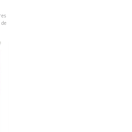
res
e de