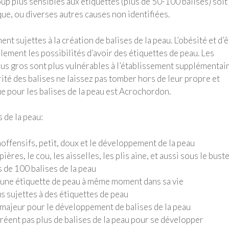
p plus sensibles aux étiquettes (plus de 50-100 balises) soit
ique, ou diverses autres causes non identifiées.
 sujettes à la création de balises de la peau. L’obésité et d’ê
ent les possibilités d’avoir des étiquettes de peau. Les
lus gros sont plus vulnérables à l’établissement supplémentai
rité des balises ne laissez pas tomber hors de leur propre et
e pour les balises de la peau est Acrochordon.
 de la peau:
ffensifs, petit, doux et le développement de la peau
res, le cou, les aisselles, les plis aine, et aussi sous le bust
 de 100 balises de la peau
une étiquette de peau à même moment dans sa vie
s sujettes à des étiquettes de peau
e majeur pour le développement de balises de la peau
créent pas plus de balises de la peau pour se développer