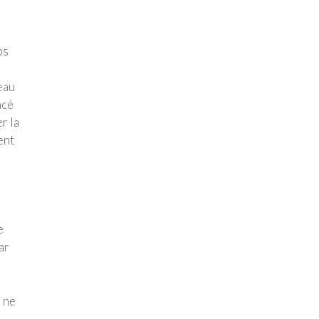
os
eau
ncé
r la
ent
e
ar
s ne