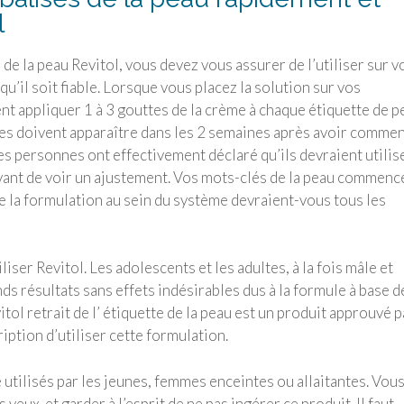
l
e de la peau Revitol, vous devez vous assurer de l’utiliser sur v
qu’il soit fiable. Lorsque vous placez la solution sur vos
t appliquer 1 à 3 gouttes de la crème à chaque étiquette de p
les doivent apparaître dans les 2 semaines après avoir comme
es personnes ont effectivement déclaré qu’ils devraient utilise
vant de voir un ajustement. Vos mots-clés de la peau commenc
de la formulation au sein du système devraient-vous tous les
liser Revitol. Les adolescents et les adultes, à la fois mâle et
nds résultats sans effets indésirables dus à la formule à base d
tol retrait de l’ étiquette de la peau est un produit approuvé p
iption d’utiliser cette formulation.
 utilisés par les jeunes, femmes enceintes ou allaitantes. Vou
 yeux. et garder à l’esprit de ne pas ingérer ce produit. Il faut