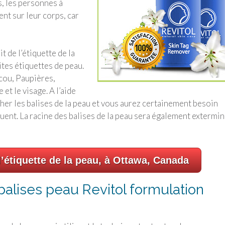
s, les personnes à
nt sur leur corps, car
t de l’étiquette de la
tes étiquettes de peau.
cou, Paupières,
 et le visage. A l’aide
her les balises de la peau et vous aurez certainement besoin
nuent. La racine des balises de la peau sera également extermi
 l’étiquette de la peau, à Ottawa, Canada
balises peau Revitol formulation