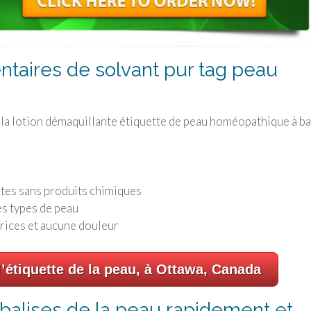
taires de solvant pur tag peau
st la lotion démaquillante étiquette de peau homéopathique à b
antes sans produits chimiques
es types de peau
atrices et aucune douleur
 l’étiquette de la peau, à Ottawa, Canada
 balises de la peau rapidement et