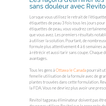
sans douleur avec Revito
Lorsque vous utilisez le retrait de l’étiquett
étiquettes de peau 3 fois tous les jours pour 
étiquettes de peau, vous voudrez certainemen
que vous avez. Les premiers résultats notab
à utiliser la solution. Pourtant, de nombreus
formule plus attentivement 4 à 6 semaines a
à rétrécir et aussi tarir sans coupe. Chaque 
avantages.
Tous les gens à
Ottawa le Canada
pourrait uti
femelle utilisation de la formule avec de gra
plantes trouvées dans cette formulation. Revi
la FDA. Vous ne devriez plus avoir une prescr
Revitol tag peau éliminateur doivent pas être
devez pas utiliser Revitol sur la zone près des