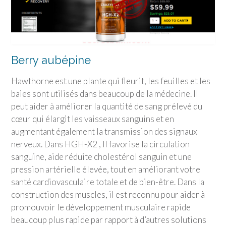
Berry aubépine
Hawthorne est une plante qui fleurit, les feuilles et les
baies sont utilisés dans beaucoup de la médecine. Il
peut aider à améliorer la quantité de sang prélevé du
cœur qui élargit les vaisseaux sanguins et en
augmentant également la transmission des signaux
nerveux. Dans HGH-X2 , Il favorise la circulation
sanguine, aide réduite cholestérol sanguin et une
pression artérielle élevée, tout en améliorant votre
santé cardiovasculaire totale et de bien-être. Dans la
construction des muscles, il est reconnu pour aider à
promouvoir le développement musculaire rapide
beaucoup plus rapide par rapport à d’autres solutions