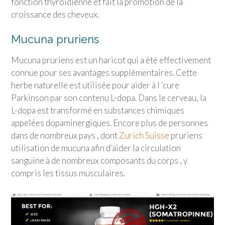
fonction thyroïdienne et fait la promotion de la
croissance des cheveux.
Mucuna pruriens
Mucuna pruriens est un haricot qui a été effectivement
connue pour ses avantages supplémentaires. Cette
herbe naturelle est utilisée pour aider à l ‘cure
Parkinson par son contenu L-dopa. Dans le cerveau, la
L-dopa est transformé en substances chimiques
appelées dopaminergiques. Encore plus de personnes
dans de nombreux pays , dont
Zurich Suisse
pruriens
utilisation de mucuna afin d’aider la circulation
sanguine à de nombreux composants du corps , y
compris les tissus musculaires.