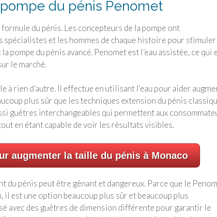
a pompe du pénis Penomet
 formule du pénis. Les concepteurs de la pompe ont
es spécialistes et les hommes de chaque histoire pour stimuler
la pompe du pénis avancé. Penomet est l’eau assistée, ce qui 
sur le marché.
 à rien d’autre. Il effectue en utilisant l’eau pour aider augme
ucoup plus sûr que les techniques extension du pénis classiqu
ssi guêtres interchangeables qui permettent aux consommate
tout en étant capable de voir les résultats visibles.
ur augmenter la taille du pénis à Monaco
t du pénis peut être gênant et dangereux. Parce que le Peno
, il est une option beaucoup plus sûr et beaucoup plus
lisé avec des guêtres de dimension différente pour garantir le