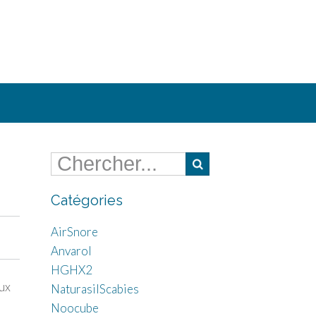
Catégories
AirSnore
Anvarol
HGHX2
aux
NaturasilScabies
Noocube