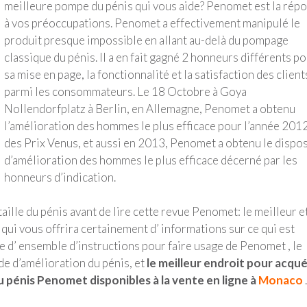
meilleure pompe du pénis qui vous aide? Penomet est la rép
à vos préoccupations. Penomet a effectivement manipulé le
produit presque impossible en allant au-delà du pompage
classique du pénis. Il a en fait gagné 2 honneurs différents p
sa mise en page, la fonctionnalité et la satisfaction des client
parmi les consommateurs. Le 18 Octobre à Goya
Nollendorfplatz à Berlin, en Allemagne, Penomet a obtenu
l’amélioration des hommes le plus efficace pour l’année 201
des Prix Venus, et aussi en 2013, Penomet a obtenu le dispos
d’amélioration des hommes le plus efficace décerné par les
honneurs d’indication.
taille du pénis avant de lire cette revue Penomet: le meilleur e
 qui vous offrira certainement d’ informations sur ce qui est
 d’ ensemble d’instructions pour faire usage de Penomet , le
de d’amélioration du pénis, et
le meilleur endroit pour acqué
 pénis Penomet disponibles à la vente en ligne à
Monaco
.