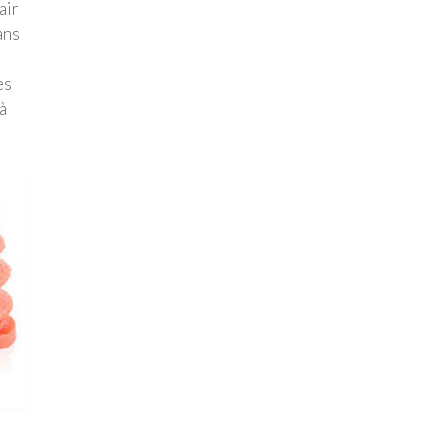
air
ans
es
à