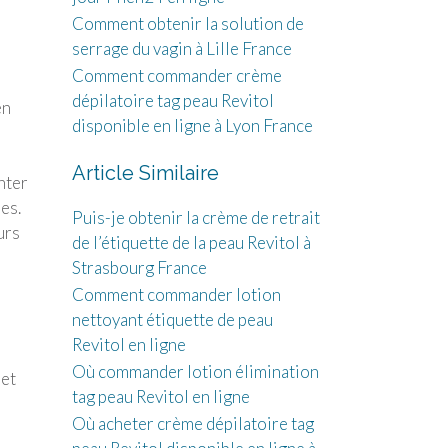
Comment obtenir la solution de
serrage du vagin à Lille France
Comment commander crème
dépilatoire tag peau Revitol
en
disponible en ligne à Lyon France
Article Similaire
nter
es.
Puis-je obtenir la crème de retrait
urs
de l’étiquette de la peau Revitol à
Strasbourg France
Comment commander lotion
nettoyant étiquette de peau
Revitol en ligne
Où commander lotion élimination
met
tag peau Revitol en ligne
Où acheter crème dépilatoire tag