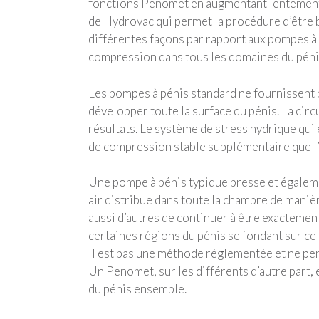
fonctions Penomet en augmentant lentement l
de Hydrovac qui permet la procédure d’être b
différentes façons par rapport aux pompes à 
compression dans tous les domaines du pénis e
Les pompes à pénis standard ne fournissent
développer toute la surface du pénis. La cir
résultats. Le système de stress hydrique qui
de compression stable supplémentaire que l’
Une pompe à pénis typique presse et égaleme
air distribue dans toute la chambre de maniè
aussi d’autres de continuer à être exactemen
certaines régions du pénis se fondant sur ce q
Il est pas une méthode réglementée et ne perm
Un Penomet, sur les différents d’autre part, e
du pénis ensemble.