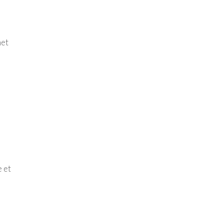
met
e et