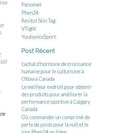
onse
Penomet
Phen24
Revitol Skin Tag
our
VTight
s
YoutonicsSport
Post Récent
2
itif
L’achat d’hormone de croissance
humaine pour le culturisme à
Ottawa Canada
Le meilleur endroit pour obtenir
t
des produits pour améliorer la
performance sportive à Calgary
Canada
rir
Où commander un comprimé de
perte de poids pour la nuit et le
jour Phen24 en ligne