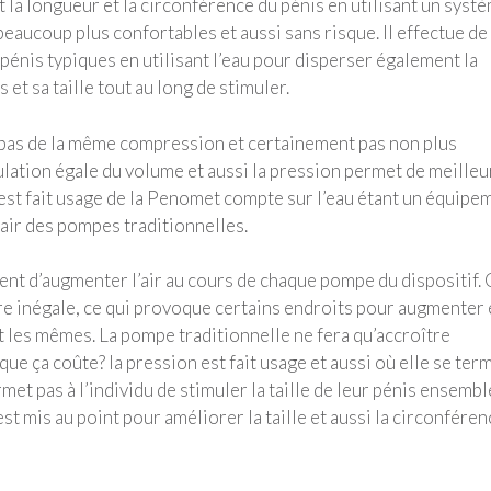
a longueur et la circonférence du pénis en utilisant un syst
eaucoup plus confortables et aussi sans risque. Il effectue de
pénis typiques en utilisant l’eau pour disperser également la
t sa taille tout au long de stimuler.
 pas de la même compression et certainement pas non plus
culation égale du volume et aussi la pression permet de meilleu
 est fait usage de la Penomet compte sur l’eau étant un équipe
air des pompes traditionnelles.
nt d’augmenter l’air au cours de chaque pompe du dispositif. 
re inégale, ce qui provoque certains endroits pour augmenter 
t les mêmes. La pompe traditionnelle ne fera qu’accroître
ue ça coûte? la pression est fait usage et aussi où elle se term
et pas à l’individu de stimuler la taille de leur pénis ensembl
st mis au point pour améliorer la taille et aussi la circonféren