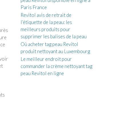
peau Revitol disponible en ligne à
Paris France
Revitol avis de retrait de
l’étiquette de la peau: les
meilleurs produits pour
près
supprimer les balises de la peau
sure
Où acheter tag peau Revitol
nce
produit nettoyant au Luxembourg
voir
Le meilleur endroit pour
et
commander la crème nettoyant tag
peau Revitol en ligne
nts