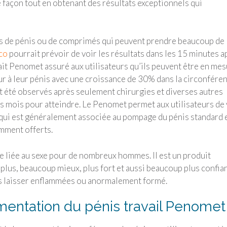
de façon tout en obtenant des résultats exceptionnels qui
 de pénis ou de comprimés qui peuvent prendre beaucoup de
co
pourrait prévoir de voir les résultats dans les 15 minutes a
fait Penomet assuré aux utilisateurs qu’ils peuvent être en me
ur à leur pénis avec une croissance de 30% dans la circonfére
ont été observés après seulement chirurgies et diverses autres
s mois pour atteindre. Le Penomet permet aux utilisateurs de 
t qui est généralement associée au pompage du pénis standard 
mment offerts.
e liée au sexe pour de nombreux hommes. Il est un produit
t plus, beaucoup mieux, plus fort et aussi beaucoup plus confia
s laisser enflammées ou anormalement formé.
entation du pénis travail Penomet