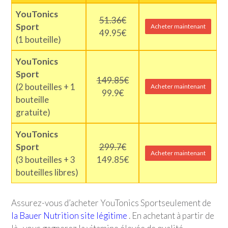
YouTonics
51.36€
Sport
Acheter maintenant
49.95€
(1 bouteille)
YouTonics
Sport
149.85€
(2 bouteilles + 1
Acheter maintenant
99.9€
bouteille
gratuite)
YouTonics
Sport
299.7€
Acheter maintenant
(3 bouteilles + 3
149.85€
bouteilles libres)
Assurez-vous d’acheter
YouTonics Sport
seulement de
la Bauer Nutrition site légitime
. En achetant à partir de