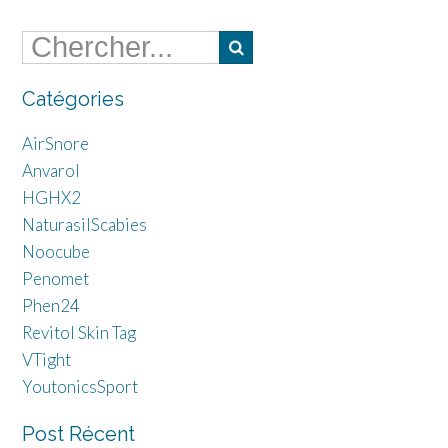
Catégories
AirSnore
Anvarol
HGHX2
NaturasilScabies
Noocube
Penomet
Phen24
Revitol Skin Tag
VTight
YoutonicsSport
Post Récent