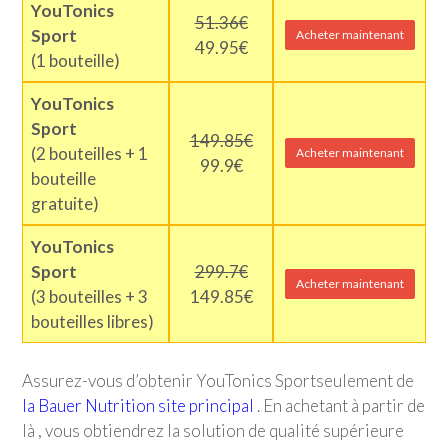
YouTonics
51.36€
Sport
Acheter maintenant
49.95€
(1 bouteille)
YouTonics
Sport
149.85€
(2 bouteilles + 1
Acheter maintenant
99.9€
bouteille
gratuite)
YouTonics
Sport
299.7€
Acheter maintenant
(3 bouteilles + 3
149.85€
bouteilles libres)
Assurez-vous d’obtenir
YouTonics Sport
seulement de
la Bauer Nutrition site principal
. En achetant à partir de
là , vous obtiendrez la solution de qualité supérieure