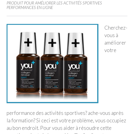
PRODUIT POUR AMÉLIORER LES ACTIVITÉS SPORTIVES
PERFORMANCES EN LIGNE
Cherchez-
vous à
améliorer
votre
performance des activités sportives? ache-vous après
la formation? Si ceci est votre problème, vous occupiez
au bon endroit. Pour vous aider à résoudre cette