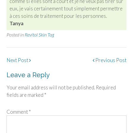
comme si elles sont à court et je ne veux pas tirer sur
eux, je vais certainement tout simplement permettre
à ces soins de traitement pour les personnes.
Tanya
Posted in
Revitol Skin Tag
Post
Next Post
Previous Post
navigation
Leave a Reply
Your email address will not be published.
Required
fields are marked
*
Comment
*