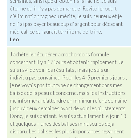
semaines, ainsi que d’ obtenir à la racine. Je suis
étonné qu’il n’y a pas de marque! Revitol produit
d’élimination tag peau mérite, je suis heureux et je
ne l’ ai pas payer beaucoup d’ argent pour décapant
médical, ce qui aurait terrifié ma poitrine.
Leo
J’achète le récupérer acrochordons formule
concernant il y a 17 jours et obtenir rapidement. Je
suis ravi de voir les résultats , mais je suis un
individu pas convaincu. Pour les 4-5 premiers jours ,
je ne voyais pas tout type de changement dans mes
balises de la peau et concerne, mais les instructions
me informerai d’attendre un minimum d’une semaine
jusqu’à deux semaines avant de voir les ajustements.
Donc, je suis patient. Je suis actuellement le jour 13
et quelques – unes des balises minuscules déjà
disparu. Les balises les plus importantes regardent