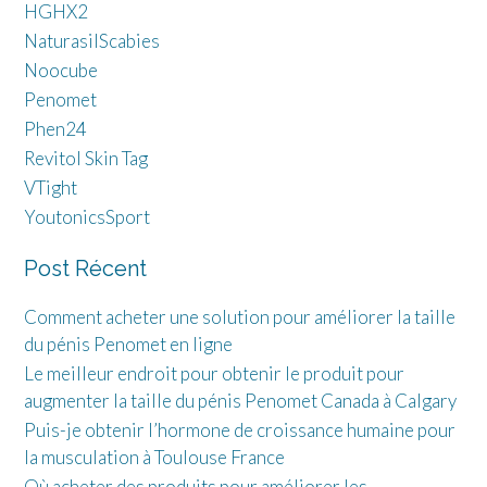
HGHX2
NaturasilScabies
Noocube
Penomet
Phen24
Revitol Skin Tag
VTight
YoutonicsSport
Post Récent
Comment acheter une solution pour améliorer la taille
du pénis Penomet en ligne
Le meilleur endroit pour obtenir le produit pour
augmenter la taille du pénis Penomet Canada à Calgary
Puis-je obtenir l’hormone de croissance humaine pour
la musculation à Toulouse France
Où acheter des produits pour améliorer les