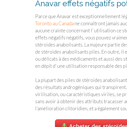
Anavar effets négatifs po
Parce que Anavar est exceptionnellement léger
Toronto au Canada
ne connaîtront jamais aucun
aucune crainte concernant l’ utilisation ce s
effets négatifs négatifs, vous pouvez vraim
stéroïdes anabolisants. La majeure partie des
de stéroïdes anabolisants piles. En outre, il
ou délicats à des médicaments et aussi des st
en dépit d’ une utilisation responsable des p
La plupart des piles de stéroïdes anabolisa
des résultats androgéniques qui transpirent. 
virilisation, ou caractéristiques viriles, se
sans avoir à obtenir des attributs tracasser a
l’amélioration clitoridien, et a également so
Acheter des stéroïde