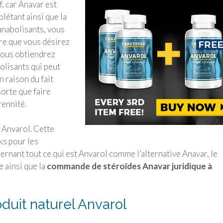
, car Anavar est
létant ainsi que la
 anabolisants, vous
gre que vous désirez
vous obtiendrez
bolisants qui peut
n raison du fait
sorte que faire
rennité.
r Anvarol. Cette
ks pour les
ernant tout ce qui est Anvarol comme l’alternative Anavar, le
e ainsi que la
commande de stéroïdes Anavar juridique à
duit naturel Anvarol