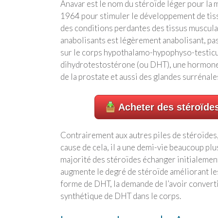
Anavar est le nom du stéroïde léger pour la
1964 pour stimuler le développement de tis
des conditions perdantes des tissus musculai
anabolisants est légèrement anabolisant, pa
sur le corps hypothalamo-hypophyso-testicula
dihydrotestostérone (ou DHT), une hormone 
de la prostate et aussi des glandes surrénale
Acheter des stéroïde
Contrairement aux autres piles de stéroïdes,
cause de cela, il a une demi-vie beaucoup plu
majorité des stéroïdes échanger initialemen
augmente le degré de stéroïde améliorant le
forme de DHT, la demande de l’avoir converti
synthétique de DHT dans le corps.