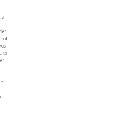
 à
 des
ment
bus
ques
es,
on
ment