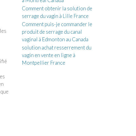
à Montréal Canada
Comment obtenir la solution de
serrage du vagin à Lille France
Comment puis-je commander le
les
produit de serrage du canal
i
vaginal à Edmonton au Canada
solution achat resserrement du
vagin en vente en ligne à
ifié
Montpellier France
ées
en
 que