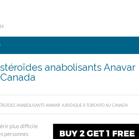
té
Y
stéroïdes anabolisants Anavar
u Canada
ÉROÏDES ANABOLISANTS ANAVAR JURIDIQUE À TORONTO AU CANADA
ir plus difficile
ses personnes