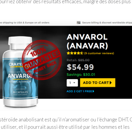
ourriez obtenir des résultats efficaces, malgré des doses plus
 stéroïde anabolisant est qu’il n’aromatiser ou l’échange DHT. 
tiliser, et il pourrait aussi être utilisé par les hommes et les