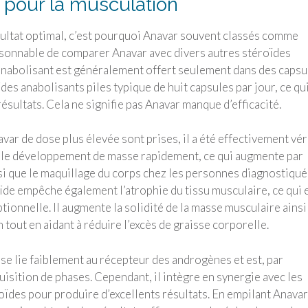
 pour la musculation
résultat optimal, c’est pourquoi Anavar souvent classés comme
aisonnable de comparer Anavar avec divers autres stéroïdes
anabolisant est généralement offert seulement dans des capsu
des anabolisants piles typique de huit capsules par jour, ce qu
sultats. Cela ne signifie pas Anavar manque d’efficacité.
 de dose plus élevée sont prises, il a été effectivement vér
r le développement de masse rapidement, ce qui augmente par
si que le maquillage du corps chez les personnes diagnostiqu
ïde empêche également l’atrophie du tissu musculaire, ce qui 
tionnelle. Il augmente la solidité de la masse musculaire ainsi
 tout en aidant à réduire l’excès de graisse corporelle.
 se lie faiblement au récepteur des androgènes et est, par
sition de phases. Cependant, il intègre en synergie avec les
roïdes pour produire d’excellents résultats. En empilant Anavar