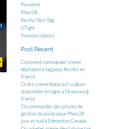
Penomet
Phen24
Revitol Skin Tag
VTight
YoutonicsSport
Post Récent
Comment commander crème
dépilatoire tag peau Revitol en
France
Ordre crème Naturasil scabies
disponible en ligne à Strasbourg
France
Où commander des pilules de
gestion du poids pour Phen24
jour et nuit à Edmonton Canada
Où acheter crème dépilatoire tag