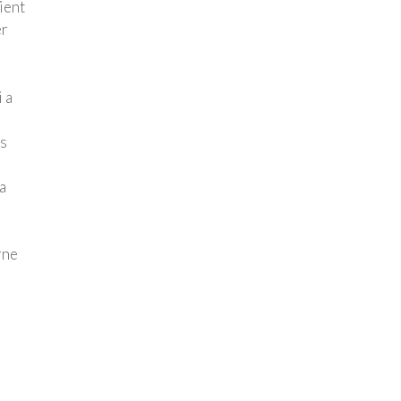
ient
er
 a
ds
a
rne