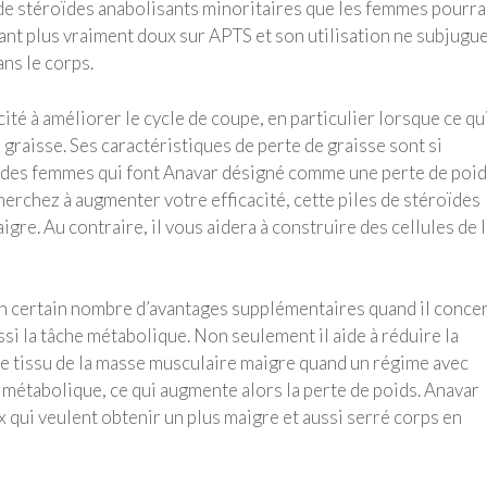
s de stéroïdes anabolisants minoritaires que les femmes pourra
ant plus vraiment doux sur APTS et son utilisation ne subjugu
ns le corps.
ité à améliorer le cycle de coupe, en particulier lorsque ce qui
 graisse. Ses caractéristiques de perte de graisse sont si
our des femmes qui font Anavar désigné comme une perte de poi
herchez à augmenter votre efficacité, cette piles de stéroïdes
re. Au contraire, il vous aidera à construire des cellules de l
un certain nombre d’avantages supplémentaires quand il conce
si la tâche métabolique. Non seulement il aide à réduire la
le tissu de la masse musculaire maigre quand un régime avec
x métabolique, ce qui augmente alors la perte de poids. Anavar
x qui veulent obtenir un plus maigre et aussi serré corps en