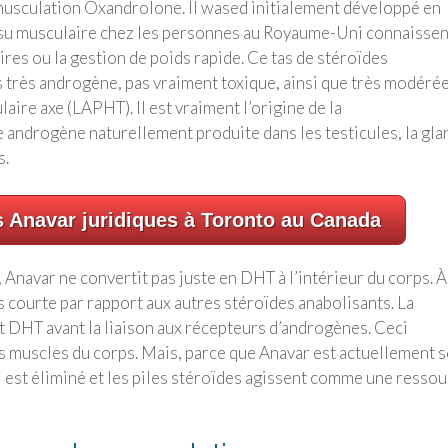
 musculation Oxandrolone. Il wased initialement développé en
su musculaire chez les personnes au Royaume-Uni connaissen
res ou la gestion de poids rapide. Ce tas de stéroïdes
s très androgène, pas vraiment toxique, ainsi que très modéré
ire axe (LAPHT). Il est vraiment l’origine de la
androgène naturellement produite dans les testicules, la gla
s.
s Anavar juridiques à Toronto au Canada
 Anavar ne convertit pas juste en DHT à l’intérieur du corps. À
s courte par rapport aux autres stéroïdes anabolisants. La
t DHT avant la liaison aux récepteurs d’androgènes. Ceci
s muscles du corps. Mais, parce que Anavar est actuellement 
 est éliminé et les piles stéroïdes agissent comme une resso