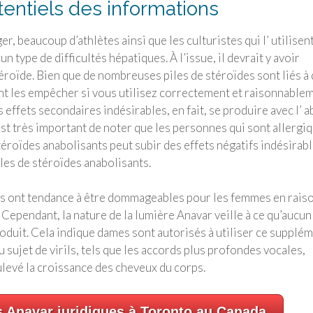
tentiels des informations
, beaucoup d’athlètes ainsi que les culturistes qui l’ utilisent
 type de difficultés hépatiques. À l’issue, il devrait y avoir
téroïde. Bien que de nombreuses piles de stéroïdes sont liés à
ent les empêcher si vous utilisez correctement et raisonnable
 effets secondaires indésirables, en fait, se produire avec l’ a
 est très important de noter que les personnes qui sont allergi
éroïdes anabolisants peut subir des effets négatifs indésirabl
iles de stéroïdes anabolisants.
nts ont tendance à être dommageables pour les femmes en rais
Cependant, la nature de la lumière Anavar veille à ce qu’aucun
 produit. Cela indique dames sont autorisés à utiliser ce supplé
u sujet de virils, tels que les accords plus profondes vocales,
ulevé la croissance des cheveux du corps.
s Anavar juridiques à Toronto au Canada