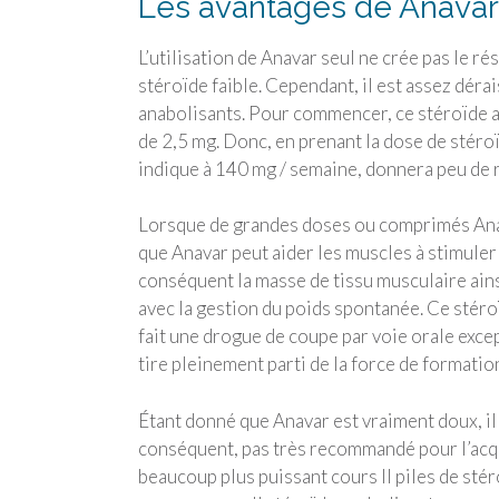
Les avantages de Anavar
L’utilisation de Anavar seul ne crée pas le 
stéroïde faible. Cependant, il est assez dér
anabolisants. Pour commencer, ce stéroïde 
de 2,5 mg. Donc, en prenant la dose de stéroï
indique à 140 mg / semaine, donnera peu de ré
Lorsque de grandes doses ou comprimés Anavar
que Anavar peut aider les muscles à stimule
conséquent la masse de tissu musculaire ain
avec la gestion du poids spontanée. Ce stéro
fait une drogue de coupe par voie orale excep
tire pleinement parti de la force de formation
Étant donné que Anavar est vraiment doux, il
conséquent, pas très recommandé pour l’acqui
beaucoup plus puissant cours II piles de sté