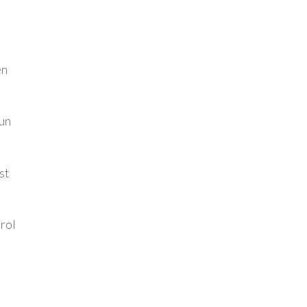
en
e
cun
st
arol