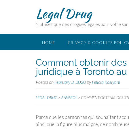
Legal Drug
N'utilisez que des drogues légales pour votre san
HOME
PRIVACY & COOKIES POLIC
Comment obtenir des 
juridique à Toronto a
Posted on
February 3, 2020
by
Felicia Rosiyani
LEGAL DRUG
>
ANVAROL
>
COMMENT OBTENIR DES ST
Parce que les personnes qui souhaitent acquér
ainsi que la figure plus maigre, de nombreu