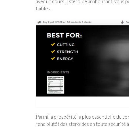
avec un cours II stéroïde anabolisant, vous p
faibles.
Parmi la prospérité la plus essentielle de ce
rend plutôt des stéroïdes en toute sécurité à u