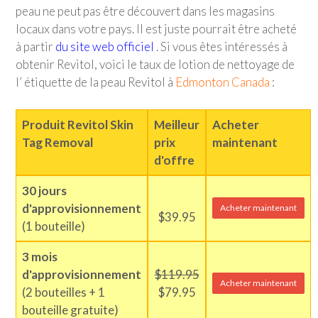
peau ne peut pas être découvert dans les magasins
locaux dans votre pays. Il est juste pourrait être acheté
à partir
du site web officiel
. Si vous êtes intéressés à
obtenir Revitol, voici le taux de lotion de nettoyage de
l’ étiquette de la peau Revitol à
Edmonton Canada
:
Produit Revitol Skin
Meilleur
Acheter
Tag Removal
prix
maintenant
d'offre
30 jours
d'approvisionnement
Acheter maintenant
$39.95
(1 bouteille)
3 mois
d'approvisionnement
$119.95
Acheter maintenant
(2 bouteilles + 1
$79.95
bouteille gratuite)