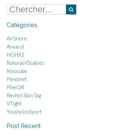
Catégories
AirSnore
Anvarol
HGHX2
NaturasilScabies
Noocube
Penomet
Phen24
Revitol Skin Tag
VTight
YoutonicsSport
Post Récent