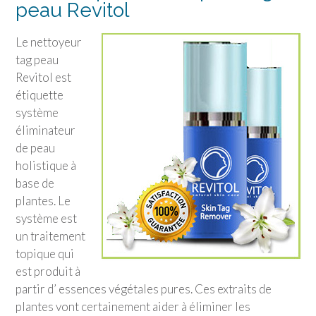
peau Revitol
Le nettoyeur
tag peau
Revitol est
étiquette
système
éliminateur
de peau
holistique à
base de
plantes. Le
système est
un traitement
topique qui
est produit à
partir d’ essences végétales pures. Ces extraits de
plantes vont certainement aider à éliminer les