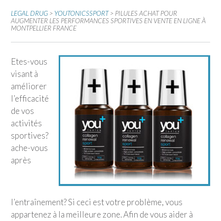
LEGAL DRUG
>
YOUTONICSSPORT
>
PILULES ACHAT POUR
AUGMENTER LES PERFORMANCES SPORTIVES EN VENTE EN LIGNE À
MONTPELLIER FRANCE
Etes-vous
visant à
améliorer
l’efficacité
de vos
activités
sportives?
ache-vous
après
l’entraînement? Si ceci est votre problème, vous
appartenez à la meilleure zone. Afin de vous aider à