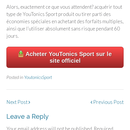
Alors, exactement ce que vous attendent? acquérir tout
type de
YouTonics Sport
produit ou tirer parti des
économies spéciales en achetant des forfaits multiples,
ainsi que l’utiliser absolument sans risque pendant 60
jours.
Acheter
YouTonics Sport
sur le
site officiel
Posted in
YoutonicsSport
Post
Next Post
Previous Post
navigation
Leave a Reply
Your email address will not be published.
Required