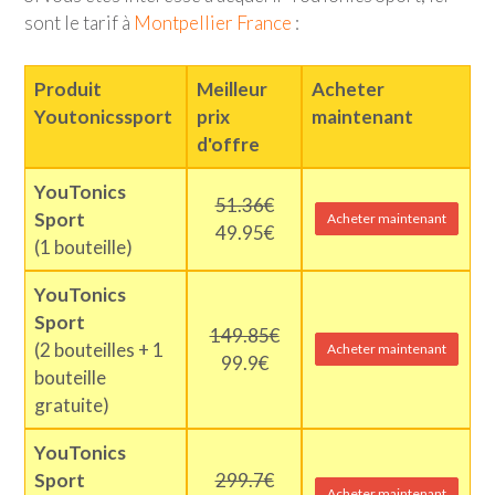
sont le tarif à
Montpellier France
:
Produit
Meilleur
Acheter
Youtonicssport
prix
maintenant
d'offre
YouTonics
51.36€
Sport
Acheter maintenant
49.95€
(1 bouteille)
YouTonics
Sport
149.85€
(2 bouteilles + 1
Acheter maintenant
99.9€
bouteille
gratuite)
YouTonics
Sport
299.7€
Acheter maintenant