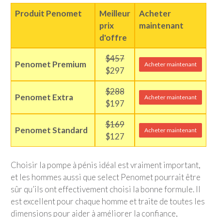
Produit Penomet
Meilleur
Acheter
prix
maintenant
d'offre
$457
Penomet Premium
Acheter maintenant
$297
$288
Penomet Extra
Acheter maintenant
$197
$169
Penomet Standard
Acheter maintenant
$127
Choisir la pompe à pénis idéal est vraiment important,
et les hommes aussi que select Penomet pourrait être
sûr qu’ils ont effectivement choisi la bonne formule. Il
est excellent pour chaque homme et traite de toutes les
dimensions pour aider à améliorer la confiance,