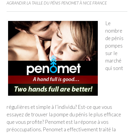
AGRANDIR LA TAILLE DU PÉNIS PENOMET À NICE FRANCE
Le
nombre
de pénis
pompes
sur le
marché
qui sont
régulières et simple à l’individu? Est-ce que vous
essayez de trouver la pompe du pénis le plus efficace
que vous profite? Penomet est la réponse à vos
préoccupations. Penomet a effectivement traité la