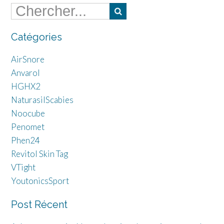
Catégories
AirSnore
Anvarol
HGHX2
NaturasilScabies
Noocube
Penomet
Phen24
Revitol Skin Tag
VTight
YoutonicsSport
Post Récent