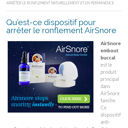
ARRÊTER LE RONFLEMENT NATURELLEMENT ET EN PERMANENCE
Qu’est-ce dispositif pour
arrêter le ronflement AirSnore
AirSnore
embout
buccal
est le
produit
principal
dans
AirSnore
famille.
Ce
dispositif
anti-