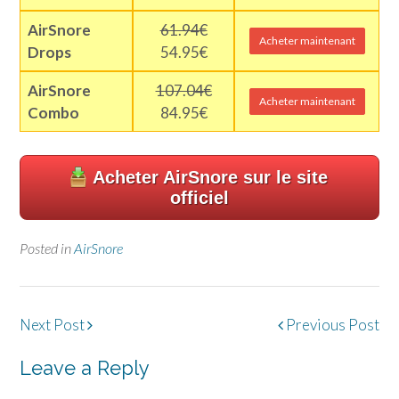
AirSnore
61.94€
Acheter maintenant
Drops
54.95€
AirSnore
107.04€
Acheter maintenant
Combo
84.95€
Acheter AirSnore sur le site
officiel
Posted in
AirSnore
Post
Next Post
Previous Post
navigation
Leave a Reply