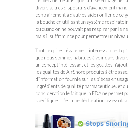
Le mécanisme ainsi que la mise en page de l’
divers autres dispositifs d’avancement mandi
contrairement à d’autres aide ronfler de ce 
la bouche en utilisant un système respiratoir
ou quand on ne pouvait pas respirer par le nez
mais il suffit mince pour permettre un niveau
Tout ce qui est également intéressant est qu’
que nous sommes habitués à voir dans divers
un concept intéressant et les gouttes n’ajout
les qualités de AirSnore produits à être assez
d’information fournie sur les pièces en usage.
ingrédients de qualité pharmaceutique, et qu
considération le fait que la FDA ne permet p
spécifiques, c’est une déclaration assez obsc