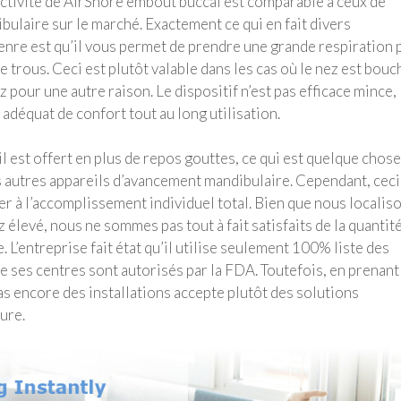
activité de AirSnore embout buccal est comparable à ceux de
bulaire sur le marché. Exactement ce qui en fait divers
genre est qu’il vous permet de prendre une grande respiration 
e trous. Ceci est plutôt valable dans les cas où le nez est bouc
 pour une autre raison. Le dispositif n’est pas efficace mince,
 adéquat de confort tout au long utilisation.
il est offert en plus de repos gouttes, ce qui est quelque chose
 autres appareils d’avancement mandibulaire. Cependant, ceci
er à l’accomplissement individuel total. Bien que nous localis
 élevé, nous ne sommes pas tout à fait satisfaits de la quantit
 L’entreprise fait état qu’il utilise seulement 100% liste des
e ses centres sont autorisés par la FDA. Toutefois, en prenant
as encore des installations accepte plutôt des solutions
ure.