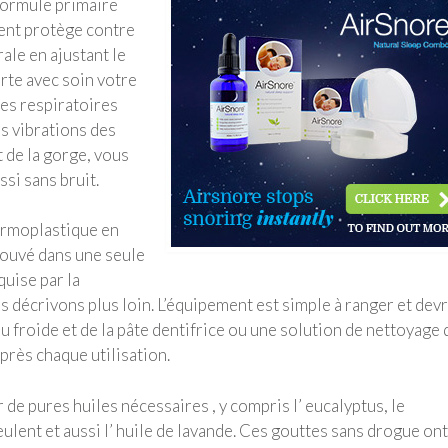
formule primaire
ent protège contre
rale en ajustant le
orte avec soin votre
ies respiratoires
s vibrations des
t de la gorge, vous
ssi sans bruit.
hermoplastique en
rouvé dans une seule
quise par la
 décrivons plus loin. L’équipement est simple à ranger et devr
 froide et de la pâte dentifrice ou une solution de nettoyage 
près chaque utilisation.
de pures huiles nécessaires , y compris l’ eucalyptus, le
ulent et aussi l’ huile de lavande. Ces gouttes sans drogue ont