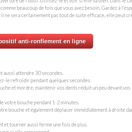
rture de l’outil. Utilisez-le et voir si elle va bien. Dans le ca
 comme beaucoup de fois que vous avez besoin. Gardez à l’espr
il ne sera certainement pas tout de suite efficace, elle peut cr
ositif anti-ronflement en ligne
et aussi attendre 30 secondes.
ssez-le refroidir pendant quelques secondes.
uche et mordre, maintenir vos dents réduit un peu devant vos
r de votre bouche pendant 1-2 minutes.
otre bouche et également déplacer immédiatement à droite da
t et tourner aussi ferme une fois de plus.
i voir si elle correspond.