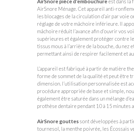
AirSnore pièce d’embouchure
est dans la 
AirSnore Ménage. Cet appareil anti-ronflem
les blocages de la circulation d’air par voie o
réglage de votre mâchoire inférieure. Il app
mâchoire réduit l’avance afin d’ouvrir vos vo
supérieures et également protéger contre le
tissus mous à l’arrière de la bouche, du nez e
permettant ainsi de respirer facilement et au
L’appareil est fabriqué à partir de matière t
forme de sommet de la qualité et peut être t
dimension. l’utilisation personnalisée est ac
procédure appropriée de base et simple, nous
également être saturée dans un mélange d’eau
prothèse dentaire pendant 10 à 15 minutes a
AirSnore gouttes
sont développées à partir 
tournesol, la menthe poivrée, les Écossais ve