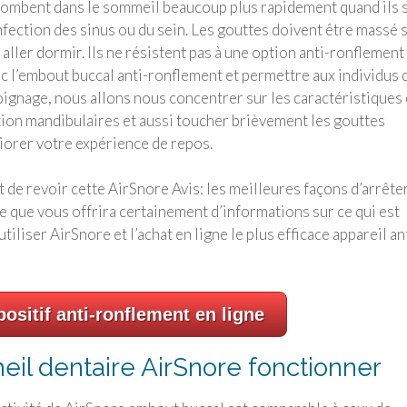
 tombent dans le sommeil beaucoup plus rapidement quand ils 
 infection des sinus ou du sein. Les gouttes doivent être massé 
’ aller dormir. Ils ne résistent pas à une option anti-ronflement
 l’embout buccal anti-ronflement et permettre aux individus 
gnage, nous allons nous concentrer sur les caractéristiques 
ation mandibulaires et aussi toucher brièvement les gouttes
iorer votre expérience de repos.
 de revoir cette AirSnore Avis: les meilleures façons d’arrête
 que vous offrira certainement d’informations sur ce qui est
liser AirSnore et l’achat en ligne le plus efficace appareil an
ositif anti-ronflement en ligne
il dentaire AirSnore fonctionner