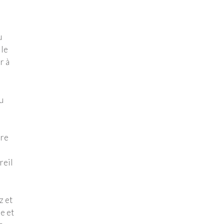
u
 le
r à
u
ire
reil
z et
he et