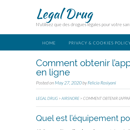
Legal Drug
N'utilisez que des drogues légales pour votre san
HOME
PRIVACY & COOKIES POLIC
Comment obtenir l’appa
en ligne
Posted on
May 27, 2020
by
Felicia Rosiyani
LEGAL DRUG
>
AIRSNORE
>
COMMENT OBTENIR L’APPAR
Quel est l’équipement po