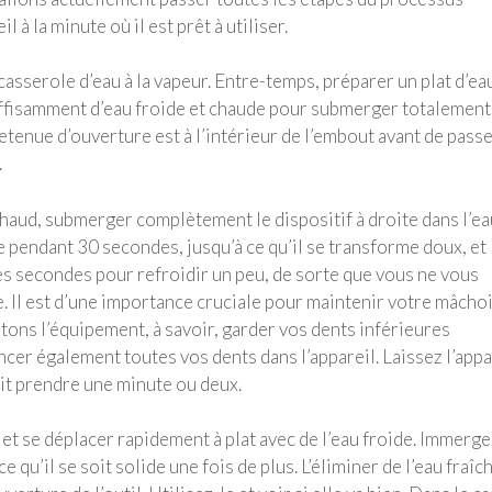
 à la minute où il est prêt à utiliser.
asserole d’eau à la vapeur. Entre-temps, préparer un plat d’ea
r suffisamment d’eau froide et chaude pour submerger totalement
tenue d’ouverture est à l’intérieur de l’embout avant de passe
.
 chaud, submerger complètement le dispositif à droite dans l’ea
de pendant 30 secondes, jusqu’à ce qu’il se transforme doux, et
es secondes pour refroidir un peu, de sorte que vous ne vous
e. Il est d’une importance cruciale pour maintenir votre mâcho
tons l’équipement, à savoir, garder vos dents inférieures
cer également toutes vos dents dans l’appareil. Laissez l’appa
rait prendre une minute ou deux.
et se déplacer rapidement à plat avec de l’eau froide. Immerge
qu’il se soit solide une fois de plus. L’éliminer de l’eau fraîc