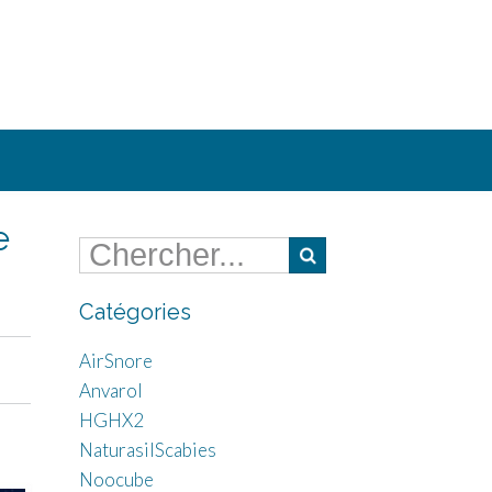
e
Catégories
AirSnore
Anvarol
HGHX2
NaturasilScabies
Noocube