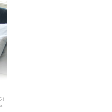
5 à
our