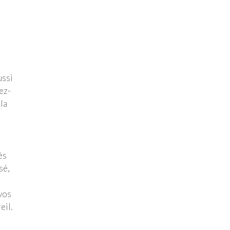
ussi
ez-
la
ès
sé,
vos
eil.