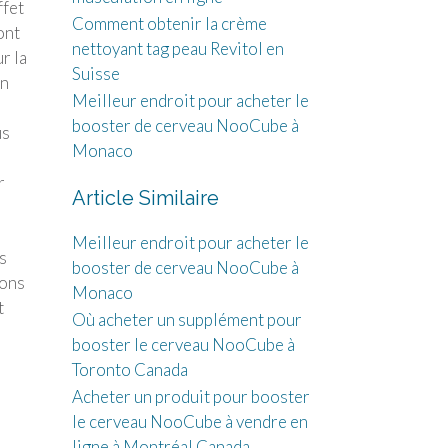
ffet
Comment obtenir la crème
ont
nettoyant tag peau Revitol en
r la
Suisse
un
Meilleur endroit pour acheter le
booster de cerveau NooCube à
us
Monaco
r
Article Similaire
Meilleur endroit pour acheter le
s
booster de cerveau NooCube à
ions
Monaco
t
Où acheter un supplément pour
booster le cerveau NooCube à
Toronto Canada
Acheter un produit pour booster
le cerveau NooCube à vendre en
ligne à Montréal Canada