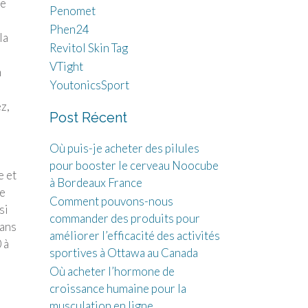
re
Penomet
Phen24
la
Revitol Skin Tag
VTight
n
YoutonicsSport
ez,
Post Récent
Où puis-je acheter des pilules
pour booster le cerveau Noocube
e et
à Bordeaux France
ée
Comment pouvons-nous
si
commander des produits pour
dans
améliorer l’efficacité des activités
 à
sportives à Ottawa au Canada
Où acheter l’hormone de
croissance humaine pour la
musculation en ligne