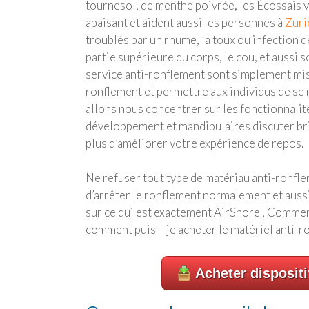
tournesol, de menthe poivrée, les Écossais ve
apaisant et aident aussi les personnes à
Zuri
troublés par un rhume, la toux ou infection d
partie supérieure du corps, le cou, et aussi so
service anti-ronflement sont simplement mis 
ronflement et permettre aux individus de s
allons nous concentrer sur les fonctionnali
développement et mandibulaires discuter b
plus d’améliorer votre expérience de repos.
Ne refuser tout type de matériau anti-ronfle
d’arrêter le ronflement normalement et aus
sur ce qui est exactement AirSnore , Comment
comment puis – je acheter le matériel anti-r
Acheter dispositi