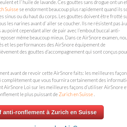
ulent et l’ huile de lavande. Ces gouttes sans drogue ont un e
ch Suisse
se endorment beaucoup plus rapidement quand ils s
es sinus ou du haut du corps. Les gouttes doivent être frotté su
us les narines avant d’ aller se coucher. Ils ne résistent pas à 
au point cependant aller de pair avec l’embout buccal anti-
e reposer même beaucoup mieux. Dans ce AirSnore examen, no
tés et les performances des AirSnore équipement de
rièvement des gouttes d’accompagnement qui sont conçus pou
ment avant de revoir cette AirSnore faits: les meilleures façon
si complètement que vous fournira certainement des informat
 AirSnore Loi sur les meilleures façons d’utiliser AirSnore e
onflement le plus puissant de
Zurich en Suisse
.
f anti-ronflement à Zurich en Suisse