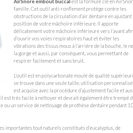
AirSnore embout buccal
est la formule clé en AirSno
famille. Cet outil anti-ronflement protège contre les
obstructions de la circulation d’air dentaire en ajustant 
position de votre mâchoire inférieure. Il apporte
délicatement votre mâchoire inférieure vers l’avant afi
d’ouvrir vos voies respiratoires haut et éviter les
vibrations des tissus mous à l’arrière de la bouche, le n
la gorge et aussi, par conséquent, vous permettant de
respirer facilement et sans bruit.
L’outil est en polycarbonate moulé de qualité supérieur
se trouve dans une seule taille. utilisation personnalis
est acquise avec la procédure d’ajustement facile et aus
il est très facile à nettoyer et devrait également être trempé 
ce ou un service de nettoyage de prothèse dentaire pendant 10
iles importantes tout naturels constitués d’eucalyptus, de