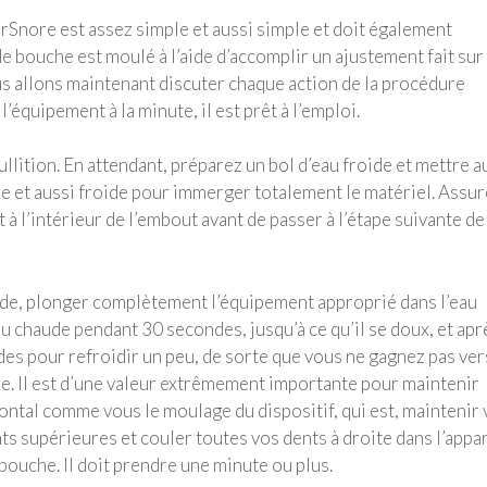
rSnore est assez simple et aussi simple et doit également
e bouche est moulé à l’aide d’accomplir un ajustement fait sur
s allons maintenant discuter chaque action de la procédure
’équipement à la minute, il est prêt à l’emploi.
ullition. En attendant, préparez un bol d’eau froide et mettre a
aude et aussi froide pour immerger totalement le matériel. Assur
à l’intérieur de l’embout avant de passer à l’étape suivante de 
aude, plonger complètement l’équipement approprié dans l’eau
au chaude pendant 30 secondes, jusqu’à ce qu’il se doux, et apr
des pour refroidir un peu, de sorte que vous ne gagnez pas ver
che. Il est d’une valeur extrêmement importante pour maintenir
ntal comme vous le moulage du dispositif, qui est, maintenir 
s supérieures et couler toutes vos dents à droite dans l’appar
a bouche. Il doit prendre une minute ou plus.