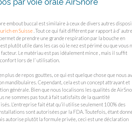
s par voie orale AirSnore
ore embout buccal est similaire à ceux de divers autres disposi
urich en Suisse
. Tout ce qui fait différent par rapport à d’ autr
s permet de prendre une grande respiration par la bouche en
 est plutôt utile dans les cas où le nez est périmé ou que vous 
facteur. Le matériau est pas idéalement mince , mais il suffit
nfort lors de l’ utilisation.
u en plus de repos gouttes, ce qui est quelque chose que nous a
tion mandibulaires. Cependant, cela est un concept attrayant et
action générale. Bien que nous localisons les qualités de AirSn
us ne sommes pas tout à fait satisfaits de la quantité
isés. L’entreprise fait état qu’il utilise seulement 100% des
stallations sont autorisées par la FDA. Toutefois, étant donn
ais autorise plutôt la formule privée, ceci est une déclaration