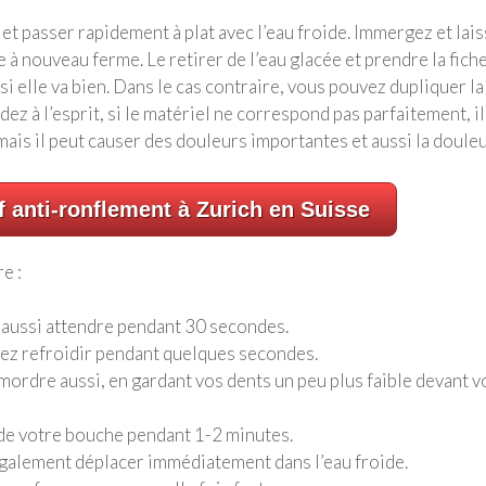
et passer rapidement à plat avec l’eau froide. Immergez et lai
 à nouveau ferme. Le retirer de l’eau glacée et prendre la fich
 si elle va bien. Dans le cas contraire, vous pouvez dupliquer la
z à l’esprit, si le matériel ne correspond pas parfaitement, il
ais il peut causer des douleurs importantes et aussi la douleu
f anti-ronflement à Zurich en Suisse
e :
t aussi attendre pendant 30 secondes.
issez refroidir pendant quelques secondes.
mordre aussi, en gardant vos dents un peu plus faible devant v
r de votre bouche pendant 1-2 minutes.
également déplacer immédiatement dans l’eau froide.