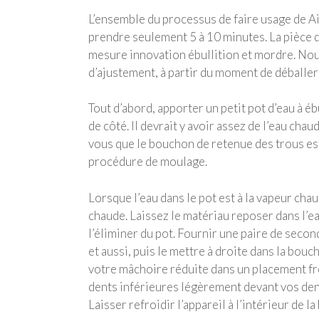
L’ensemble du processus de faire usage de Ai
prendre seulement 5 à 10 minutes. La pièce d
mesure innovation ébullition et mordre. Nou
d’ajustement, à partir du moment de déballer l
Tout d’abord, apporter un petit pot d’eau à éb
de côté. Il devrait y avoir assez de l’eau ch
vous que le bouchon de retenue des trous est 
procédure de moulage.
Lorsque l’eau dans le pot est à la vapeur ch
chaude. Laissez le matériau reposer dans l’e
l’éliminer du pot. Fournir une paire de secon
et aussi, puis le mettre à droite dans la bou
votre mâchoire réduite dans un placement fro
dents inférieures légèrement devant vos dent
Laisser refroidir l’appareil à l’intérieur de l