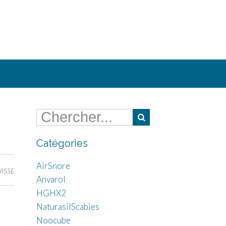
Catégories
AirSnore
UISSE
Anvarol
HGHX2
NaturasilScabies
Noocube