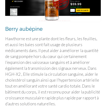
Berry aubépine
Hawthorne est une plante dont les fleurs, les feuilles,
et aussi les baies sont fait usage de plusieurs
médicaments dans. Il peut aider à améliorer la quantité
de sang pompée hors du cœur qui certainement
l’expansion des vaisseaux sanguins et à améliorer
également la transmission des signaux nerveux. Dans
HGH-X2 , Elle stimule la circulation sanguine, aider le
cholestérol sanguin ainsi que l’hypertension artérielle
tout en améliorant votre santé cardio totale. Dans le
bâtiment du corps, il est reconnu pour aider la publicité
croissance musculaire rapide plus rapide par rapport à
d’autres solutions naturelles.