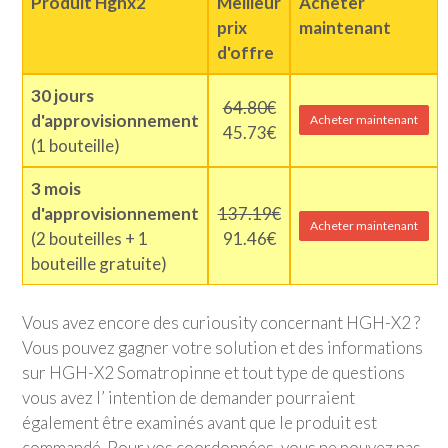
Produit Hghx2
Meilleur
Acheter
prix
maintenant
d'offre
30 jours
64.80€
d'approvisionnement
Acheter maintenant
45.73€
(1 bouteille)
3 mois
d'approvisionnement
137.19€
Acheter maintenant
(2 bouteilles + 1
91.46€
bouteille gratuite)
Vous avez encore des curiousity concernant HGH-X2 ?
Vous pouvez gagner votre solution et des informations
sur HGH-X2 Somatropinne et tout type de questions
vous avez l’ intention de demander pourraient
également être examinés avant que le produit est
commandé. Pour vos coordonnées, vous ne pouvez pas