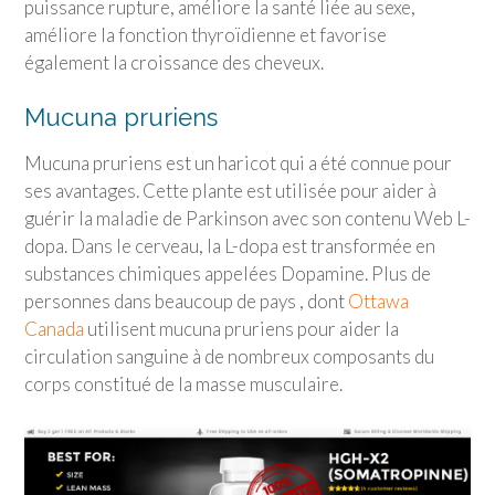
puissance rupture, améliore la santé liée au sexe,
améliore la fonction thyroïdienne et favorise
également la croissance des cheveux.
Mucuna pruriens
Mucuna pruriens est un haricot qui a été connue pour
ses avantages. Cette plante est utilisée pour aider à
guérir la maladie de Parkinson avec son contenu Web L-
dopa. Dans le cerveau, la L-dopa est transformée en
substances chimiques appelées Dopamine. Plus de
personnes dans beaucoup de pays , dont
Ottawa
Canada
utilisent mucuna pruriens pour aider la
circulation sanguine à de nombreux composants du
corps constitué de la masse musculaire.