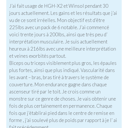
J’ai fait usage de HGH-X2 et Winsol pendant 30
jours actuellement. Les gains et les résultats que j’ai
vu de ce sont irréelles. Mon objectif est d’être
225lbs avec un pack de 6 notable. J’ai commencé
voici trente jours à 200lbs, ainsi que très peu d’
interprétation musculaire. Je suis actuellement
heureux à 216lbs avec une meilleure interprétation
et veines exorbités partout.
Biceps ou triceps visiblement plus gros, les épaules
plus fortes, ainsi que plus indiqué. Vascularité dans
les avant – bras, bras tiré à travers le système de
couverture. Mon endurance gagne dans chaque
ascenseur tiré par le toit. Je crois comme un
monstre sur ce genre de choses. Je vais obtenir une
fois de plus certainement en permanence. Chaque
fois que j’établirai pied dans le centre de remise en
forme , j’ai soulevé plus de poids par rapport à je l’ ai
fait précédemment.