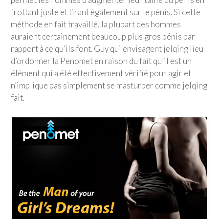
frottant juste et tirant également sur le pénis. Si cette
méthode en fait travaillé, la plupart des hommes
auraient certainement beaucoup plus gros pénis par
rapport à ce qu’ils font. Guy qui envisagent jelqing lieu
d’ordonner la Penomet en raison du fait qu’il est un
élément qui a été effectivement vérifié pour agir et
n’implique pas simplement se masturber comme jelqing
fait.