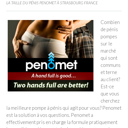
LA TAILLE DU PÉNIS PENOMET À STRASBOURG FRANCE
Combien
de pénis
pompes
sur le
marché
qui sont
communs
et terne
au client?
Est-ce
que vous
cherchez
la meilleure pompe à pénis qui agit pour vous? Penomet
est la solution à vos questions. Penomet a
effectivement pris en charge la formule pratiquement