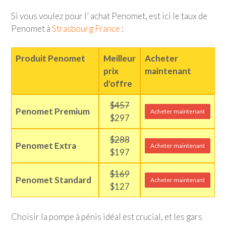
Si vous voulez pour l’ achat Penomet, est ici le taux de
Penomet à
Strasbourg France
:
Produit Penomet
Meilleur
Acheter
prix
maintenant
d'offre
$457
Penomet Premium
Acheter maintenant
$297
$288
Penomet Extra
Acheter maintenant
$197
$169
Penomet Standard
Acheter maintenant
$127
Choisir la pompe à pénis idéal est crucial, et les gars