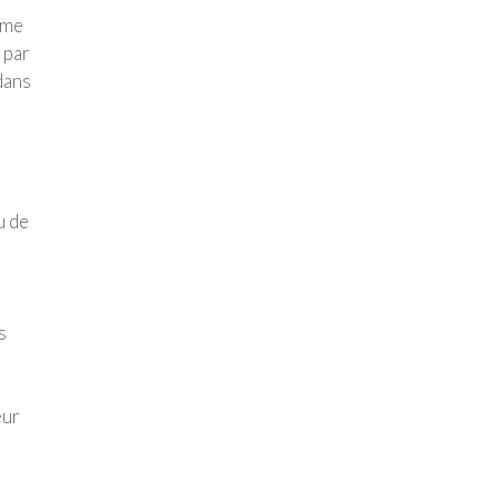
ème
 par
dans
u de
s
eur