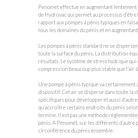
Penomet effectue en augmentant lentement la 
de Hydrovac qui permet au processus d’être b
rapport aux pompes à pénis typiques en fais
tous les domaines du pénis et en augmentant
Les pompes à pénis standard ne se disperse
toute la surface du pénis. La distribution éq
résultats. Le système de stress hydrique qui 
compression beaucoup plus stable que l’air 
Une pompe à pénis typique va certainement a
dispositif. Cet air se disperse dans toute l
spécifiques pour développer et aussi d’autr
qu’accroître certains endroits du pénis selon
termine. Il est pas une méthode réglementée 
pénis. A Penomet, sur les différents d’autre p
circonférence du pénis ensemble.