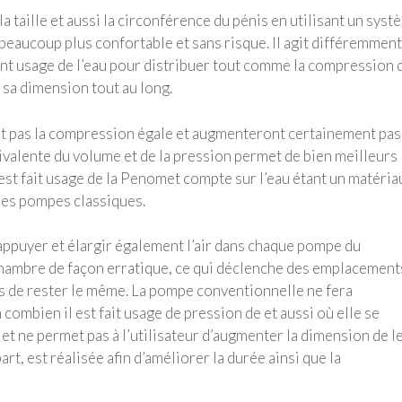
taille et aussi la circonférence du pénis en utilisant un syst
eaucoup plus confortable et sans risque. Il agit différemment
ant usage de l’eau pour distribuer tout comme la compression 
 sa dimension tout au long.
nt pas la compression égale et augmenteront certainement pas
uivalente du volume et de la pression permet de bien meilleurs
est fait usage de la Penomet compte sur l’eau étant un matéria
des pompes classiques.
ppuyer et élargir également l’air dans chaque pompe du
a chambre de façon erratique, ce qui déclenche des emplacement
es de rester le même. La pompe conventionnelle ne fera
 combien il est fait usage de pression de et aussi où elle se
et ne permet pas à l’utilisateur d’augmenter la dimension de l
art, est réalisée afin d’améliorer la durée ainsi que la