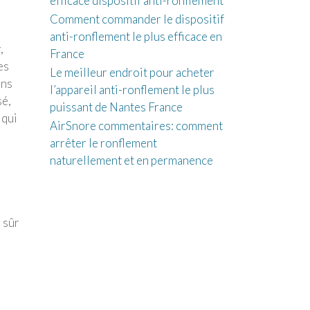
efficace dispositif anti-ronflement
Comment commander le dispositif
anti-ronflement le plus efficace en
,
France
es
Le meilleur endroit pour acheter
ins
l’appareil anti-ronflement le plus
sé,
puissant de Nantes France
 qui
AirSnore commentaires: comment
arrêter le ronflement
naturellement et en permanence
 sûr