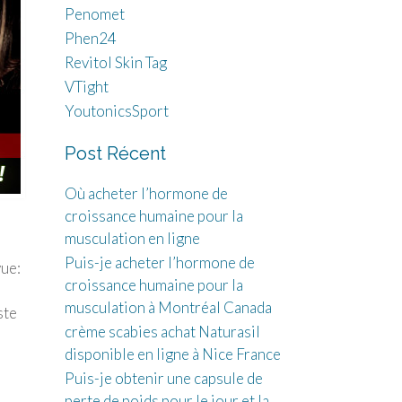
Penomet
Phen24
Revitol Skin Tag
VTight
YoutonicsSport
Post Récent
Où acheter l’hormone de
croissance humaine pour la
musculation en ligne
Puis-je acheter l’hormone de
vue:
croissance humaine pour la
,
musculation à Montréal Canada
ste
crème scabies achat Naturasil
disponible en ligne à Nice France
Puis-je obtenir une capsule de
perte de poids pour le jour et la