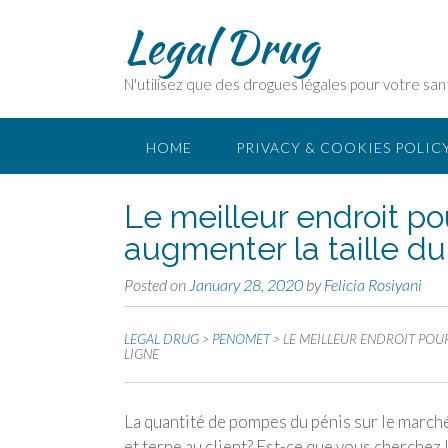
Legal Drug
N'utilisez que des drogues légales pour votre san
HOME
PRIVACY & COOKIES POLIC
Le meilleur endroit p
augmenter la taille d
Posted on
January 28, 2020
by
Felicia Rosiyani
LEGAL DRUG
>
PENOMET
>
LE MEILLEUR ENDROIT POU
LIGNE
La quantité de pompes du pénis sur le marché
et terne au client? Est-ce que vous cherchez