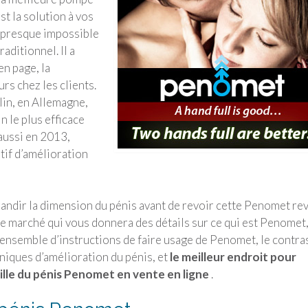
t la solution à vos
e presque impossible
aditionnel. Il a
n page, la
urs chez les clients.
in, en Allemagne,
 le plus efficace
aussi en 2013,
tif d’amélioration
andir la dimension du pénis avant de revoir cette Penomet re
 le marché qui vous donnera des détails sur ce qui est Penomet
 ensemble d’instructions de faire usage de Penomet, le contra
niques d’amélioration du pénis, et
le meilleur endroit pour
aille du pénis Penomet en vente en ligne
.