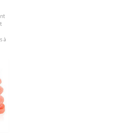
ent
t
s à