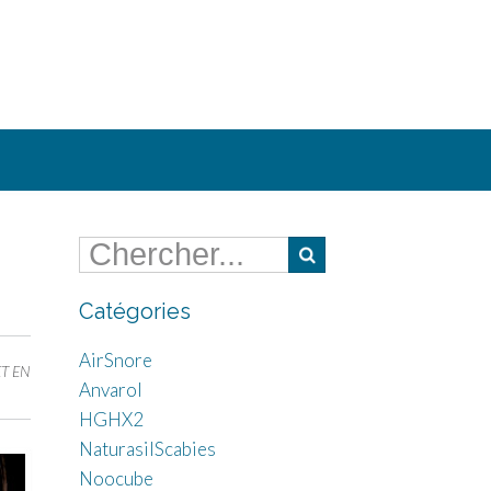
Catégories
AirSnore
T EN
Anvarol
HGHX2
NaturasilScabies
Noocube