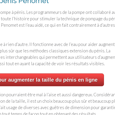
 pénis Penomet
pompe à pénis. Les programmeurs de la pompe ont collaboré a
e toute l’histoire pour stimuler la technique de pompage du pé
 Penomet est l’eau aidé, ce qui en fait contrairement à d’autres
e à rien d’autre. Il fonctionne avec de l’eau pour aider augmen
plus sûr que les méthodes classiques extension du pénis. La
es interchangeables qui permettent aux utilisateurs d’augme
i tout en ayant la capacité de voir les résultats visibles.
ur augmenter la taille du pénis en ligne
on pourraient être mal à l’aise et aussi dangereux. Considéra
 de la taille, il est un choix beaucoup plus sûr et beaucoup p
 fait usage de diverses avec guêtres de dimension pour garantir
 tout temps de façon tout en obtenant des résultats