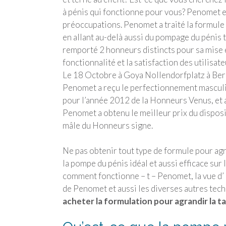
à pénis qui fonctionne pour vous? Penomet es
préoccupations. Penomet a traité la formul
en allant au-delà aussi du pompage du pénis tr
remporté 2 honneurs distincts pour sa mise e
fonctionnalité et la satisfaction des utilisate
Le 18 Octobre à Goya Nollendorfplatz à Berl
Penomet a reçu le perfectionnement masculin
pour l’année 2012 de la Honneurs Venus, et 
Penomet a obtenu le meilleur prix du disposi
mâle du Honneurs signe.
Ne pas obtenir tout type de formule pour agr
la pompe du pénis idéal et aussi efficace sur
comment fonctionne – t – Penomet, la vue d’
de Penomet et aussi les diverses autres tech
acheter la formulation pour agrandir la t