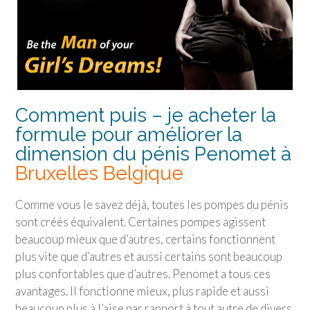
Comment puis – je acheter la
formule pour améliorer la
dimension du pénis Penomet à
Bruxelles Belgique
Comme vous le savez déjà, toutes les pompes du pénis
sont créés équivalent. Certaines pompes agissent
beaucoup mieux que d’autres, certains fonctionnent
plus vite que d’autres et aussi certains sont beaucoup
plus confortables que d’autres. Penomet a tous ces
avantages. Il fonctionne mieux, plus rapide et aussi
beaucoup plus à l’aise par rapport à tout autre de divers