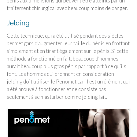
pénis aux dimensions qui peuvent être atteints par un
traitement chirurgical avec beaucoup moins de danger.
Jelqing
Cette technique, qui a été utilisé pendant des siècles
permet gars d’augmenter leur taille du pénis en frottant
simplement et en tirant également sur le pénis. Si cette
méthode a fonctionné en fait, beaucoup d’hommes
aurait beaucoup plus gros pénis par rapport à ce qu’ils
font. Les hommes qui prennent en considération
jelqing doit utiliser le Penomet car il est un élément qui
a été prouvé à fonctionner et ne consiste pas
seulement à se masturber comme jelqing fait.