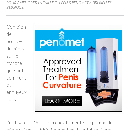
POUR AMÉLIORER LA TAILLE DU PÉNIS PENOMET À BRUXELLES
BELGIQUE
Combien
de
pompes
du pénis
sur le
marché
qui sont
communs
et
ennuyeux
aussi à
l’utilisateur? Vous cherchez la meilleure pompe du
pénis qui vous aide? Penomet est la solution à vos