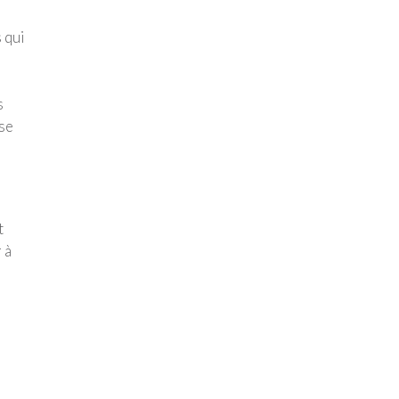
 qui
s
 se
t
 à