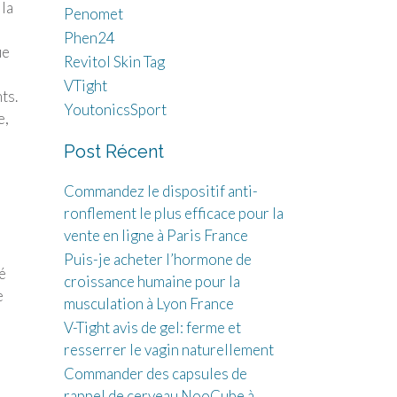
 la
Penomet
Phen24
ue
Revitol Skin Tag
VTight
ts.
YoutonicsSport
e,
Post Récent
Commandez le dispositif anti-
ronflement le plus efficace pour la
vente en ligne à Paris France
Puis-je acheter l’hormone de
é
croissance humaine pour la
e
musculation à Lyon France
V-Tight avis de gel: ferme et
resserrer le vagin naturellement
Commander des capsules de
rappel de cerveau NooCube à