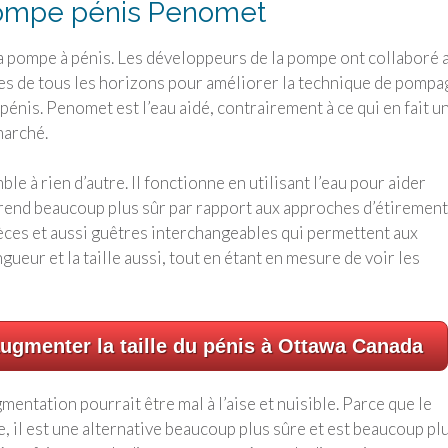
pompe pénis Penomet
a pompe à pénis. Les développeurs de la pompe ont collaboré 
es de tous les horizons pour améliorer la technique de pompa
énis. Penomet est l’eau aidé, contrairement à ce qui en fait u
marché.
e à rien d’autre. Il fonctionne en utilisant l’eau pour aider
 rend beaucoup plus sûr par rapport aux approches d’étirement
èces et aussi guêtres interchangeables qui permettent aux
ueur et la taille aussi, tout en étant en mesure de voir les
ugmenter la taille du pénis à Ottawa Canada
mentation pourrait être mal à l’aise et nuisible. Parce que le
 il est une alternative beaucoup plus sûre et est beaucoup pl