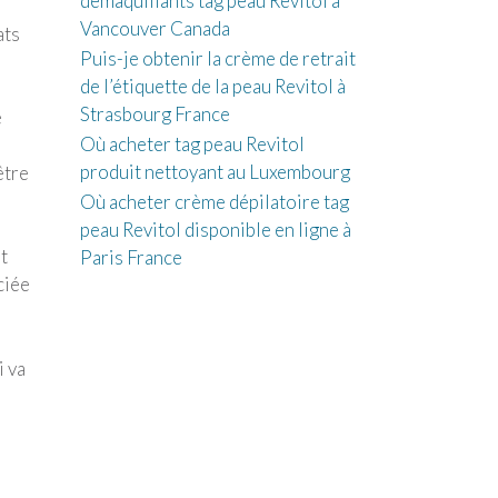
démaquillants tag peau Revitol à
Vancouver Canada
ats
Puis-je obtenir la crème de retrait
de l’étiquette de la peau Revitol à
Strasbourg France
e
Où acheter tag peau Revitol
produit nettoyant au Luxembourg
être
Où acheter crème dépilatoire tag
peau Revitol disponible en ligne à
t
Paris France
ciée
i va