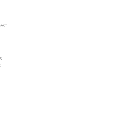
 est
s
s