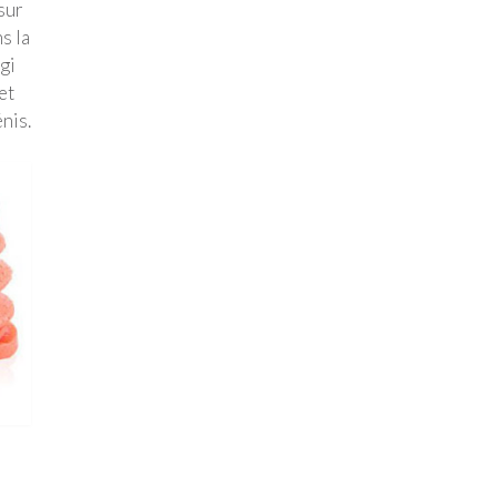
sur
s la
gi
et
nis.