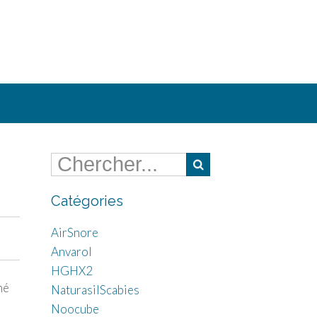
Catégories
AirSnore
Anvarol
HGHX2
hé
NaturasilScabies
Noocube