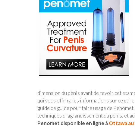
dimension du pénis avant de revoir cet exame
qui vous offrira les informations sur ce qu
guide de guide pour faire usage de Penomet,
techniques d’ agrandissement du pénis, et au
Penomet disponible en ligne à
Ottawa au