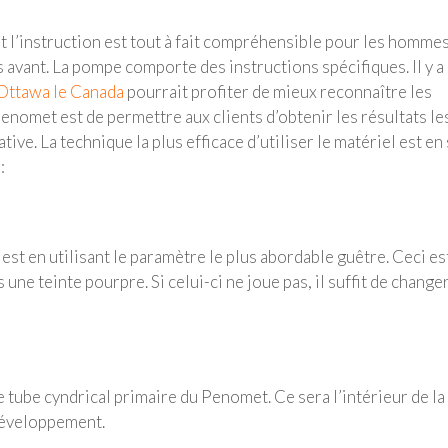
 l’instruction est tout à fait compréhensible pour les hommes
 avant. La pompe comporte des instructions spécifiques. Il y a
Ottawa le Canada
pourrait profiter de mieux reconnaître les
enomet est de permettre aux clients d’obtenir les résultats le
ative. La technique la plus efficace d’utiliser le matériel est en
:
st en utilisant le paramètre le plus abordable guêtre. Ceci es
ne teinte pourpre. Si celui-ci ne joue pas, il suffit de changer
e tube cyndrical primaire du Penomet. Ce sera l’intérieur de la
 développement.