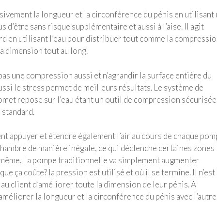
ement la longueur et la circonférence du pénis en utilisant
’être sans risque supplémentaire et aussi à l’aise. Il agit
d en utilisant l’eau pour distribuer tout comme la compressi
sa dimension tout au long.
as une compression aussi et n’agrandir la surface entière du
aussi le stress permet de meilleurs résultats. Le système de
enomet repose sur l’eau étant un outil de compression sécurisée
 standard.
nt appuyer et étendre également l’air au cours de chaque pom
a chambre de manière inégale, ce qui déclenche certaines zones
le même. La pompe traditionnelle va simplement augmenter
e ça coûte? la pression est utilisé et où il se termine. Il n’est
u client d’améliorer toute la dimension de leur pénis. A
méliorer la longueur et la circonférence du pénis avec l’autre