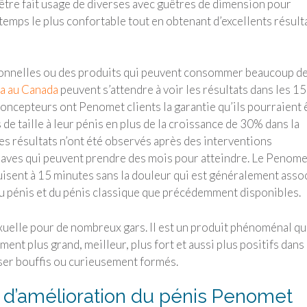
t être fait usage de diverses avec guêtres de dimension pour
t temps le plus confortable tout en obtenant d’excellents résult
onnelles ou des produits qui peuvent consommer beaucoup d
a au Canada
peuvent s’attendre à voir les résultats dans les 15
concepteurs ont Penomet clients la garantie qu’ils pourraient 
e taille à leur pénis en plus de la croissance de 30% dans la
ces résultats n’ont été observés après des interventions
graves qui peuvent prendre des mois pour atteindre. Le Penome
duisent à 15 minutes sans la douleur qui est généralement asso
u pénis et du pénis classique que précédemment disponibles.
uelle pour de nombreux gars. Il est un produit phénoménal qu
ment plus grand, meilleur, plus fort et aussi plus positifs dans
ser bouffis ou curieusement formés.
 d’amélioration du pénis Penomet