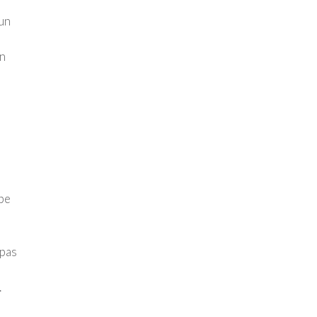
 un
on
pe
 pas
.