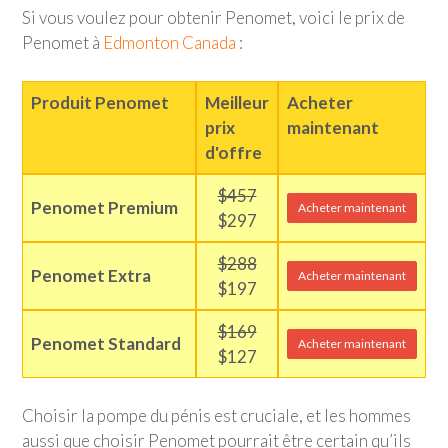
Si vous voulez pour obtenir Penomet, voici le prix de
Penomet à
Edmonton Canada
:
Produit Penomet
Meilleur
Acheter
prix
maintenant
d'offre
$457
Penomet Premium
Acheter maintenant
$297
$288
Penomet Extra
Acheter maintenant
$197
$169
Penomet Standard
Acheter maintenant
$127
Choisir la pompe du pénis est cruciale, et les hommes
aussi que choisir Penomet pourrait être certain qu’ils