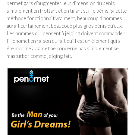
permet gars d’augmenter leur dimension du pénis
simplement en frottant et en tirant sur le pénis. Si cette
méthode fonctionnait vraiment, beaucoup d’hommes
aurait certainement beaucoup plus gros pénis qu’eux.
Les hommes qui pensent à jelqing doivent commander
l’Penomet en raison du fait qu’il est un élément qui a
été montré à agir et ne concerne pas simplement se
masturber comme jelqing fait.