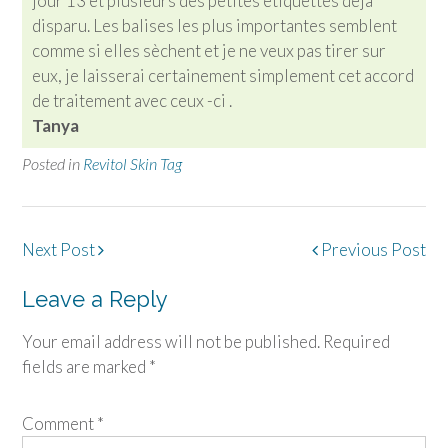
jour 13 et plusieurs des petites étiquettes déjà
disparu. Les balises les plus importantes semblent
comme si elles sèchent et je ne veux pas tirer sur
eux, je laisserai certainement simplement cet accord
de traitement avec ceux -ci .
Tanya
Posted in
Revitol Skin Tag
Post
Next Post
Previous Post
navigation
Leave a Reply
Your email address will not be published.
Required
fields are marked
*
Comment
*