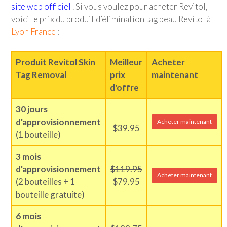
site web officiel
. Si vous voulez pour acheter Revitol,
voici le prix du produit d’élimination tag peau Revitol à
Lyon France
:
Produit Revitol Skin
Meilleur
Acheter
Tag Removal
prix
maintenant
d'offre
30 jours
d'approvisionnement
Acheter maintenant
$39.95
(1 bouteille)
3 mois
d'approvisionnement
$119.95
Acheter maintenant
(2 bouteilles + 1
$79.95
bouteille gratuite)
6 mois