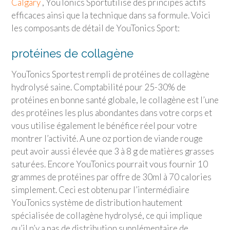
Calgary
,
YouTonics Sport
utilise des principes actifs
efficaces ainsi que la technique dans sa formule. Voici
les composants de détail de
YouTonics Sport
:
protéines de collagène
YouTonics Sport
est rempli de protéines de collagène
hydrolysé saine. Comptabilité pour 25-30% de
protéines en bonne santé globale, le collagène est l’une
des protéines les plus abondantes dans votre corps et
vous utilise également le bénéfice réel pour votre
montrer l’activité. A une oz portion de viande rouge
peut avoir aussi élevée que 3 à 8 g de matières grasses
saturées. Encore YouTonics pourrait vous fournir 10
grammes de protéines par offre de 30ml à 70 calories
simplement. Ceci est obtenu par l’intermédiaire
YouTonics système de distribution hautement
spécialisée de collagène hydrolysé, ce qui implique
qu’il n’y a pas de distribution supplémentaire de