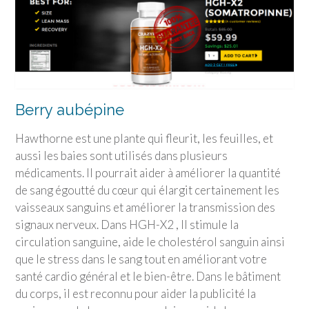
Berry aubépine
Hawthorne est une plante qui fleurit, les feuilles, et
aussi les baies sont utilisés dans plusieurs
médicaments. Il pourrait aider à améliorer la quantité
de sang égoutté du cœur qui élargit certainement les
vaisseaux sanguins et améliorer la transmission des
signaux nerveux. Dans HGH-X2 , Il stimule la
circulation sanguine, aide le cholestérol sanguin ainsi
que le stress dans le sang tout en améliorant votre
santé cardio général et le bien-être. Dans le bâtiment
du corps, il est reconnu pour aider la publicité la