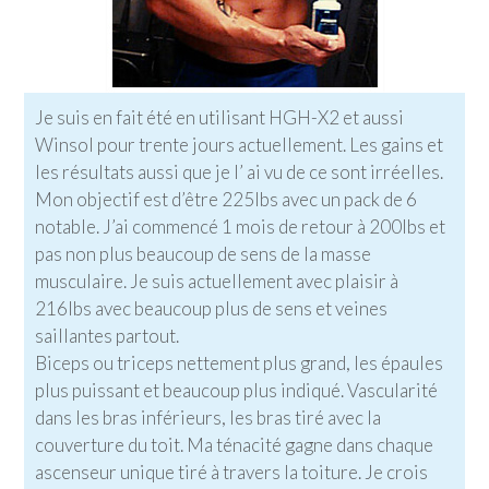
Je suis en fait été en utilisant HGH-X2 et aussi
Winsol pour trente jours actuellement. Les gains et
les résultats aussi que je l’ ai vu de ce sont irréelles.
Mon objectif est d’être 225lbs avec un pack de 6
notable. J’ai commencé 1 mois de retour à 200lbs et
pas non plus beaucoup de sens de la masse
musculaire. Je suis actuellement avec plaisir à
216lbs avec beaucoup plus de sens et veines
saillantes partout.
Biceps ou triceps nettement plus grand, les épaules
plus puissant et beaucoup plus indiqué. Vascularité
dans les bras inférieurs, les bras tiré avec la
couverture du toit. Ma ténacité gagne dans chaque
ascenseur unique tiré à travers la toiture. Je crois