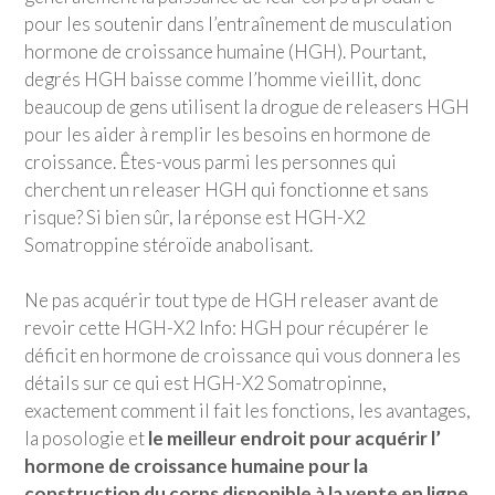
pour les soutenir dans l’entraînement de musculation
hormone de croissance humaine (HGH). Pourtant,
degrés HGH baisse comme l’homme vieillit, donc
beaucoup de gens utilisent la drogue de releasers HGH
pour les aider à remplir les besoins en hormone de
croissance. Êtes-vous parmi les personnes qui
cherchent un releaser HGH qui fonctionne et sans
risque? Si bien sûr, la réponse est HGH-X2
Somatroppine stéroïde anabolisant.
Ne pas acquérir tout type de HGH releaser avant de
revoir cette HGH-X2 Info: HGH pour récupérer le
déficit en hormone de croissance qui vous donnera les
détails sur ce qui est HGH-X2 Somatropinne,
exactement comment il fait les fonctions, les avantages,
la posologie et
le meilleur endroit pour acquérir l’
hormone de croissance humaine pour la
construction du corps disponible à la vente en ligne