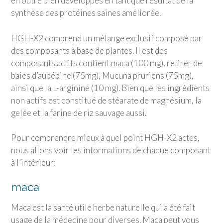
en outre bien développés en tant que résultat de la
synthèse des protéines saines améliorée.
HGH-X2 comprend un mélange exclusif composé par
des composants à base de plantes. Il est des
composants actifs contient maca (100 mg), retirer de
baies d’aubépine (75mg), Mucuna pruriens (75mg),
ainsi que la L-arginine (10 mg). Bien que les ingrédients
non actifs est constitué de stéarate de magnésium, la
gelée et la farine de riz sauvage aussi.
Pour comprendre mieux à quel point HGH-X2 actes,
nous allons voir les informations de chaque composant
à l’intérieur:
maca
Maca est la santé utile herbe naturelle qui a été fait
usage de la médecine pour diverses. Maca peut vous