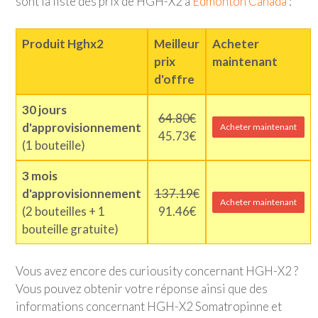
sont la liste des prix de HGH-X2 à
Edmonton Canada
:
Produit Hghx2
Meilleur
Acheter
prix
maintenant
d'offre
30 jours
64.80€
d'approvisionnement
Acheter maintenant
45.73€
(1 bouteille)
3 mois
d'approvisionnement
137.19€
Acheter maintenant
(2 bouteilles + 1
91.46€
bouteille gratuite)
Vous avez encore des curiousity concernant HGH-X2 ?
Vous pouvez obtenir votre réponse ainsi que des
informations concernant HGH-X2 Somatropinne et