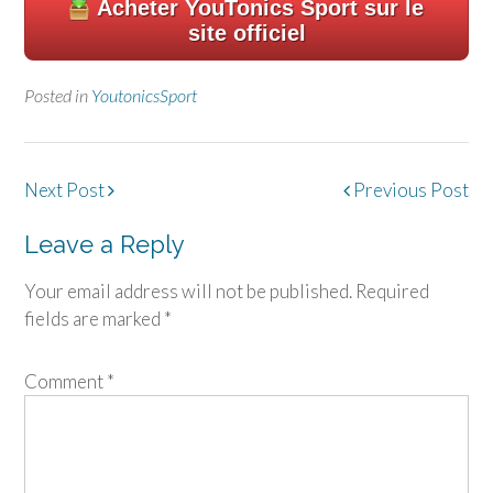
Acheter YouTonics Sport sur le
site officiel
Posted in
YoutonicsSport
Post
Next Post
Previous Post
navigation
Leave a Reply
Your email address will not be published.
Required
fields are marked
*
Comment
*