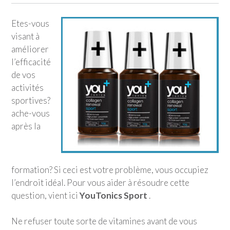
Etes-vous
visant à
améliorer
l’efficacité
de vos
activités
sportives?
ache-vous
après la
formation? Si ceci est votre problème, vous occupiez
l’endroit idéal. Pour vous aider à résoudre cette
question, vient ici
YouTonics Sport
.
Ne refuser toute sorte de vitamines avant de vous