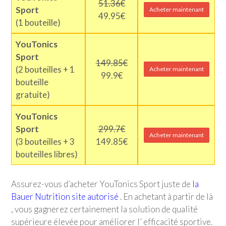
51.36€
Sport
Acheter maintenant
49.95€
(1 bouteille)
YouTonics
Sport
149.85€
(2 bouteilles + 1
Acheter maintenant
99.9€
bouteille
gratuite)
YouTonics
Sport
299.7€
Acheter maintenant
(3 bouteilles + 3
149.85€
bouteilles libres)
Assurez-vous d’acheter YouTonics Sport juste de
la
Bauer Nutrition site autorisé
. En achetant à partir de là
, vous gagnerez certainement la solution de qualité
supérieure élevée pour améliorer l’ efficacité sportive.