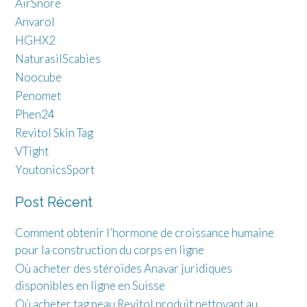
AirSnore
Anvarol
HGHX2
NaturasilScabies
Noocube
Penomet
Phen24
Revitol Skin Tag
VTight
YoutonicsSport
Post Récent
Comment obtenir l’hormone de croissance humaine
pour la construction du corps en ligne
Où acheter des stéroïdes Anavar juridiques
disponibles en ligne en Suisse
Où acheter tag peau Revitol produit nettoyant au