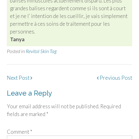
balises minuscules actuellement disparu. Les plus
grandes balises regardent comme si ils sont à court
et je ne l’ intention de les cueillir, je vais simplement
permettre à ces soins de traitement pour les
personnes.
Tanya
Posted in
Revitol Skin Tag
Post
Next Post
Previous Post
navigation
Leave a Reply
Your email address will not be published.
Required
fields are marked
*
Comment
*