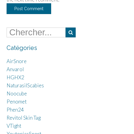
Catégories
AirSnore
Anvarol
HGHX2
NaturasilScabies
Noocube
Penomet
Phen24
Revitol Skin Tag
VTight
YoutonicsSport