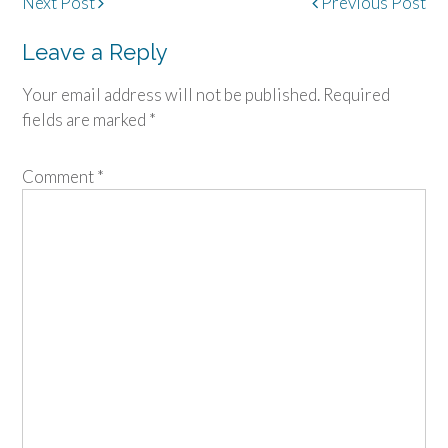
Post
Next Post
Previous Post
navigation
Leave a Reply
Your email address will not be published.
Required
fields are marked
*
Comment
*