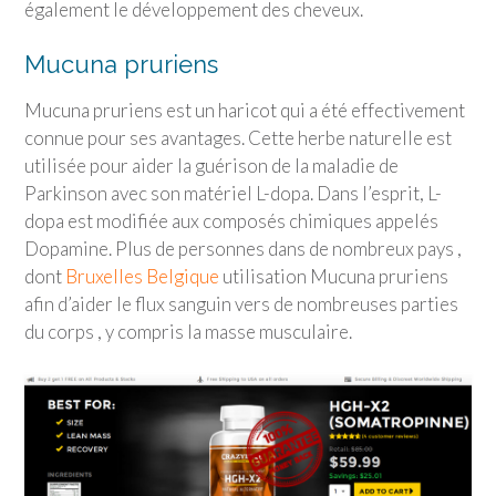
également le développement des cheveux.
Mucuna pruriens
Mucuna pruriens est un haricot qui a été effectivement
connue pour ses avantages. Cette herbe naturelle est
utilisée pour aider la guérison de la maladie de
Parkinson avec son matériel L-dopa. Dans l’esprit, L-
dopa est modifiée aux composés chimiques appelés
Dopamine. Plus de personnes dans de nombreux pays ,
dont
Bruxelles Belgique
utilisation Mucuna pruriens
afin d’aider le flux sanguin vers de nombreuses parties
du corps , y compris la masse musculaire.