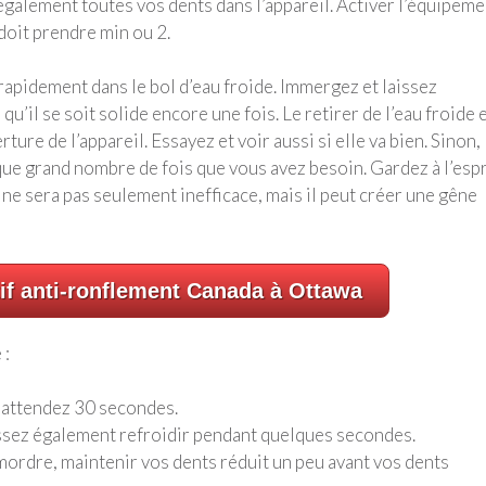
également toutes vos dents dans l’appareil. Activer l’équipeme
 doit prendre min ou 2.
 rapidement dans le bol d’eau froide. Immergez et laissez
u’il se soit solide encore une fois. Le retirer de l’eau froide 
ure de l’appareil. Essayez et voir aussi si elle va bien. Sinon,
ue grand nombre de fois que vous avez besoin. Gardez à l’espr
il ne sera pas seulement inefficace, mais il peut créer une gêne
if anti-ronflement Canada à Ottawa
 :
t attendez 30 secondes.
aissez également refroidir pendant quelques secondes.
t mordre, maintenir vos dents réduit un peu avant vos dents