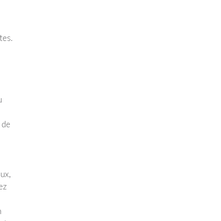
tes.
u
 de
oux,
ez
n