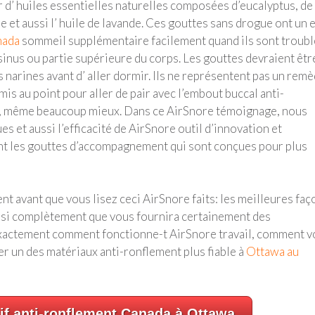
 d’ huiles essentielles naturelles composées d’eucalyptus, de
e et aussi l’ huile de lavande. Ces gouttes sans drogue ont un e
nada
sommeil supplémentaire facilement quand ils sont troubl
s sinus ou partie supérieure du corps. Les gouttes devraient êtr
es narines avant d’ aller dormir. Ils ne représentent pas un rem
is au point pour aller de pair avec l’embout buccal anti-
 , même beaucoup mieux. Dans ce AirSnore témoignage, nous
s et aussi l’efficacité de AirSnore outil d’innovation et
t les gouttes d’accompagnement qui sont conçues pour plus
nt avant que vous lisez ceci AirSnore faits: les meilleures faç
ussi complètement que vous fournira certainement des
 Exactement comment fonctionne-t AirSnore travail, comment 
r un des matériaux anti-ronflement plus fiable à
Ottawa au
if anti-ronflement Canada à Ottawa