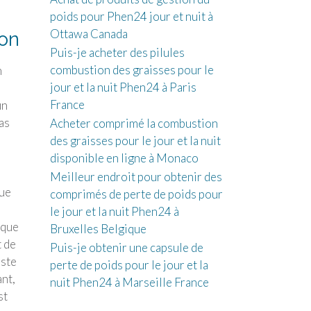
poids pour Phen24 jour et nuit à
Ottawa Canada
ion
Puis-je acheter des pilules
combustion des graisses pour le
n
jour et la nuit Phen24 à Paris
France
un
as
Acheter comprimé la combustion
des graisses pour le jour et la nuit
disponible en ligne à Monaco
Meilleur endroit pour obtenir des
que
comprimés de perte de poids pour
le jour et la nuit Phen24 à
 que
Bruxelles Belgique
t de
Puis-je obtenir une capsule de
iste
perte de poids pour le jour et la
nt,
nuit Phen24 à Marseille France
st