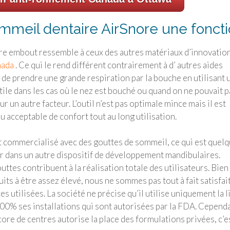
meil dentaire AirSnore une fonct
Snore embout ressemble à ceux des autres matériaux d’innovatio
nada
. Ce qui le rend différent contrairement à d’ autres aides
 de prendre une grande respiration par la bouche en utilisant 
tile dans les cas où le nez est bouché ou quand on ne pouvait p
 un autre facteur. L’outil n’est pas optimale mince mais il est
acceptable de confort tout au long utilisation.
st commercialisé avec des gouttes de sommeil, ce qui est quel
dans un autre dispositif de développement mandibulaires.
uttes contribuent à la réalisation totale des utilisateurs. Bien
ts à être assez élevé, nous ne sommes pas tout à fait satisfai
es utilisées. La société ne précise qu’il utilise uniquement la l
00% ses installations qui sont autorisées par la FDA. Cependa
ore de centres autorise la place des formulations privées, c’e