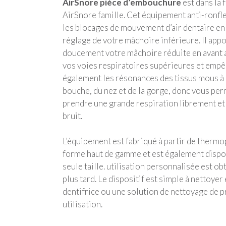
AirSnore pièce d’embouchure
est dans la 
AirSnore famille. Cet équipement anti-ronf
les blocages de mouvement d’air dentaire en 
réglage de votre mâchoire inférieure. Il app
doucement votre mâchoire réduite en avant a
vos voies respiratoires supérieures et emp
également les résonances des tissus mous à l
bouche, du nez et de la gorge, donc vous per
prendre une grande respiration librement et
bruit.
L’équipement est fabriqué à partir de thermo
forme haut de gamme et est également dispo
seule taille. utilisation personnalisée est ob
plus tard. Le dispositif est simple à nettoyer 
dentifrice ou une solution de nettoyage de 
utilisation.