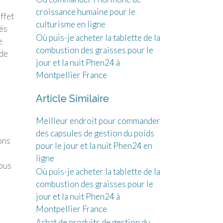
croissance humaine pour le
ffet
culturisme en ligne
és
Où puis-je acheter la tablette de la
e
combustion des graisses pour le
ède
jour et la nuit Phen24 à
Montpellier France
Article Similaire
Meilleur endroit pour commander
des capsules de gestion du poids
ons
pour le jour et la nuit Phen24 en
ligne
vous
Où puis-je acheter la tablette de la
combustion des graisses pour le
jour et la nuit Phen24 à
Montpellier France
Achat de produits de gestion du