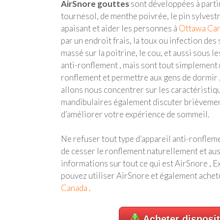
AirSnore gouttes
sont développées à partir
tournesol, de menthe poivrée, le pin sylvestr
apaisant et aider les personnes à
Ottawa Ca
par un endroit frais, la toux ou infection de
massé sur la poitrine, le cou, et aussi sous l
anti-ronflement , mais sont tout simplement m
ronflement et permettre aux gens de dormir
allons nous concentrer sur les caractéristique
mandibulaires également discuter brièvemen
d’améliorer votre expérience de sommeil.
Ne refuser tout type d’appareil anti-ronfleme
de cesser le ronflement naturellement et a
informations sur tout ce qui est AirSnore ,
pouvez utiliser AirSnore et également achete
Canada
.
Acheter disposit