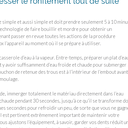
ser le ronflement tout de suite
z simple et aussi simple et doit prendre seulement 5 à 10 minu
technologie de faire bouillir et mordre pour obtenir un
nant passer en revue toutes les actions de la procédure
 l’appareil au moment où il se prépare à utiliser.
asserole d’eau à la vapeur. Entre-temps, préparer un plat d’ea
oit y avoir suffisamment d’eau froide et chaude pour submerger
ouchon de retenue des trous est à l’intérieur de l’embout avant
e moulage.
aude, immerger totalement le matériau directement dans l’eau
u chaude pendant 30 secondes, jusqu’à ce qu’il se transforme d
lques secondes pour refroidir un peu, de sorte que vous ne gagn
 Il est pertinent extrêmement important de maintenir votre
ous ajustons l’équipement, à savoir, garder vos dents réduit u