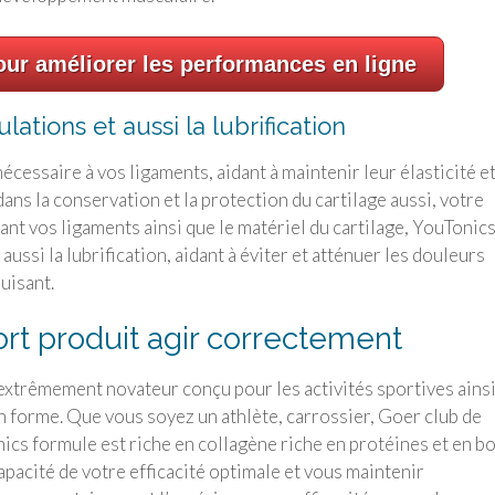
ur améliorer les performances en ligne
ations et aussi la lubrification
écessaire à vos ligaments, aidant à maintenir leur élasticité e
ans la conservation et la protection du cartilage aussi, votre
ant vos ligaments ainsi que le matériel du cartilage,
YouTonic
aussi la lubrification, aidant à éviter et atténuer les douleurs
uisant.
rt
produit agir correctement
extrêmement novateur conçu pour les activités sportives ains
en forme. Que vous soyez un athlète, carrossier, Goer club de
nics formule est riche en collagène riche en protéines et en b
apacité de votre efficacité optimale et vous maintenir