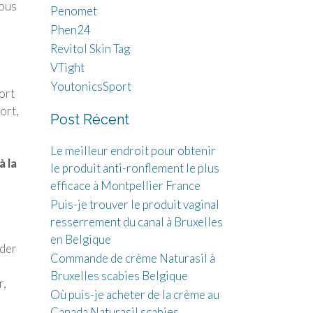
vous
Penomet
Phen24
Revitol Skin Tag
VTight
YoutonicsSport
ort
ort
,
Post Récent
Le meilleur endroit pour obtenir
à la
le produit anti-ronflement le plus
efficace à Montpellier France
Puis-je trouver le produit vaginal
resserrement du canal à Bruxelles
en Belgique
ider
Commande de crème Naturasil à
Bruxelles scabies Belgique
r,
Où puis-je acheter de la crème au
Canada Naturasil scabies