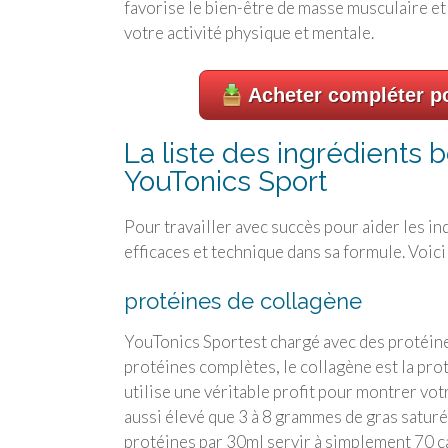
favorise le bien-être de masse musculaire et 
votre activité physique et mentale.
Acheter compléter po
La liste des ingrédients b
YouTonics Sport
Pour travailler avec succès pour aider les in
efficaces et technique dans sa formule. Voici 
protéines de collagène
YouTonics Sport
est chargé avec des protéin
protéines complètes, le collagène est la pro
utilise une véritable profit pour montrer vo
aussi élevé que 3 à 8 grammes de gras satur
protéines par 30ml servir à simplement 70 c