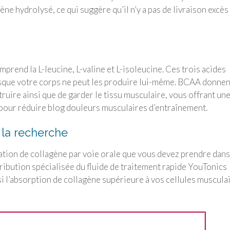
ne hydrolysé, ce qui suggère qu’il n’y a pas de livraison excès
end la L-leucine, L-valine et L-isoleucine. Ces trois acides
isque votre corps ne peut les produire lui-même. BCAA donnen
truire ainsi que de garder le tissu musculaire, vous offrant un
 pour réduire blog douleurs musculaires d’entraînement.
r la recherche
tion de collagène par voie orale que vous devez prendre dans
tribution spécialisée du fluide de traitement rapide
YouTonics
si l’absorption de collagène supérieure à vos cellules muscula