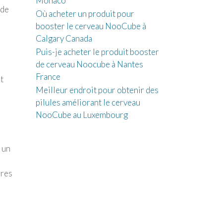
Monaco
 de
Où acheter un produit pour
booster le cerveau NooCube à
Calgary Canada
Puis-je acheter le produit booster
de cerveau Noocube à Nantes
France
t
Meilleur endroit pour obtenir des
e
pilules améliorant le cerveau
NooCube au Luxembourg
 un
ires