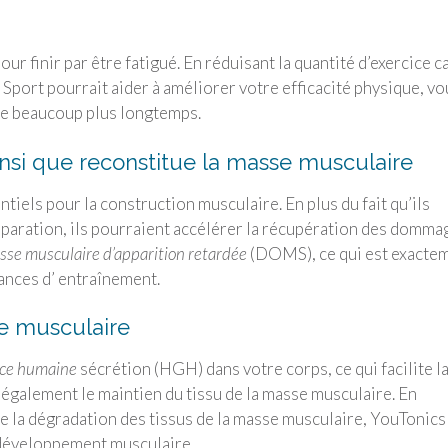
our finir par être fatigué. En réduisant la quantité d’exercice 
 Sport
pourrait aider à améliorer votre efficacité physique, vo
que beaucoup plus longtemps.
ainsi que reconstitue la masse musculaire
iels pour la construction musculaire. En plus du fait qu’ils
éparation, ils pourraient accélérer la récupération des domma
sse musculaire d’apparition retardée
(DOMS), ce qui est exacte
ances d’ entraînement.
se musculaire
nce humaine
sécrétion (HGH) dans votre corps, ce qui facilite l
 également le maintien du tissu de la masse musculaire. En
e la dégradation des tissus de la masse musculaire,
YouTonics
 développement musculaire.