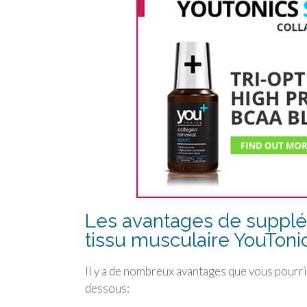
Les avantages de supplé
tissu musculaire
YouToni
Il y a de nombreux avantages que vous pourri
dessous: