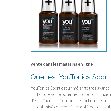
vente dans les magasins en ligne
.
Quel est
YouTonics Sport
YouTonics Sport
est un mélange très avancé d
à atteindre votre potentiel de performance 
d’entraînement.
YouTonics Sport
utilise la r
Tri-optimisé concentré de protéines de hau