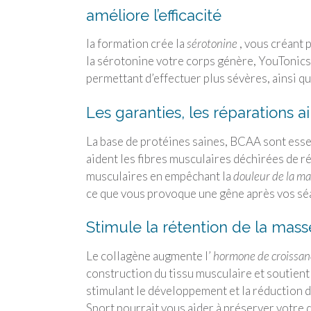
améliore l’efficacité
la formation crée la
sérotonine
, vous créant p
la sérotonine votre corps génère,
YouTonics
permettant d’effectuer plus sévères, ainsi 
Les garanties, les réparations 
La base de protéines saines, BCAA sont essent
aident les fibres musculaires déchirées de r
musculaires en empêchant la
douleur de la ma
ce que vous provoque une gêne après vos sé
Stimule la rétention de la mas
Le collagène augmente l’
hormone de croissa
construction du tissu musculaire et soutient
stimulant le développement et la réduction d
Sport
pourrait vous aider à préserver votre