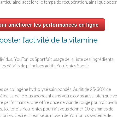
articulaire, accélère le temps de récupération, ainsi que boos
ur améliorer les performances en ligne
ooster l’activité de la vitamine
dividus,
YouTonics Sport
fait usage de la liste des ingrédients
les détails de principes actifs
YouTonics Sport
:
es de collagène hydrolysé sain bondés. Audit de 25-30% de
téine saine le plus abondant dans votre corps aussi bien que v
tre performance. Une offre once de viande rouge pourrait avoi
és. toutefois YouTonics pourrait vous donner 10 grammes de
alories. Ceci est réalisé au moyen de YouTonics système de