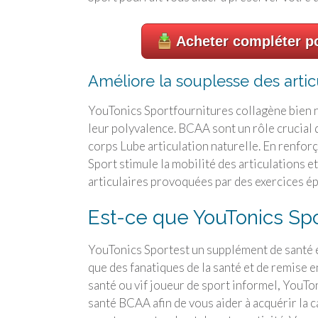
Acheter compléter po
Améliore la souplesse des articul
YouTonics Sport
fournitures collagène bien n
leur polyvalence. BCAA sont un rôle crucial d
corps Lube articulation naturelle. En renforç
Sport
stimule la mobilité des articulations et 
articulaires provoquées par des exercices ép
Est-ce que
YouTonics Spo
YouTonics Sport
est un supplément de santé 
que des fanatiques de la santé et de remise 
santé ou vif joueur de sport informel, YouTo
santé BCAA afin de vous aider à acquérir la c