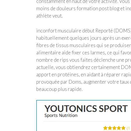
constamment en haut de votre activité. Vous
moins de douleurs formation post blog et inc
athlète veut.
inconfort musculaire début Reporté (DOMS) e
habituellement quelques jours après un exerc
fibres de tissus musculaires qui se produise
alimentaire aide fixer ces larmes, ce qui fav
nombre de rips vous faites déclenche une pr
actuelle, vous obtiendrez certainement DO
apport en protéines, en aidant à réparer rap
provoquée par Doms, augmenter votre taux de
beaucoup plus rapide.