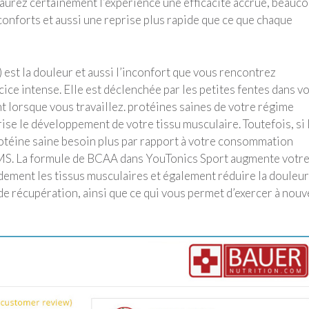
 aurez certainement l’expérience une efficacité accrue, beauc
onforts et aussi une reprise plus rapide que ce que chaque
st la douleur et aussi l’inconfort que vous rencontrez
ice intense. Elle est déclenchée par les petites fentes dans v
nt lorsque vous travaillez. protéines saines de votre régime
orise le développement de votre tissu musculaire. Toutefois, si 
otéine saine besoin plus par rapport à votre consommation
MS. La formule de BCAA dans
YouTonics Sport
augmente votr
idement les tissus musculaires et également réduire la douleur
 récupération, ainsi que ce qui vous permet d’exercer à nou