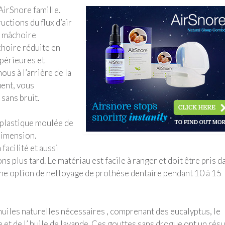
 AirSnore famille.
uctions du flux d’air
e mâchoire
choire réduite en
upérieures et
ous à l’arrière de la
uent, vous
sans bruit.
oplastique moulée de
dimension.
facilité et aussi
s plus tard. Le matériau est facile à ranger et doit être pris d
une option de nettoyage de prothèse dentaire pendant 10 à 15
 huiles naturelles nécessaires , comprenant des eucalyptus, le
e et de l’ huile de lavande. Ces gouttes sans drogue ont un résu