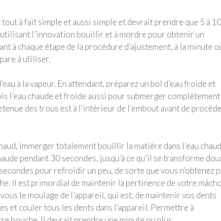
tout à fait simple et aussi simple et devrait prendre que 5 à 1
utilisant l’innovation bouillir et à mordre pour obtenir un
nt à chaque étape de la procédure d’ajustement, à la minute o
are à utiliser.
’eau à la vapeur. En attendant, préparez un bol d’eau froide et
a fois l’eau chaude et froide aussi pour submerger complètement
tenue des trous est à l’intérieur de l’embout avant de procéde
chaud, immerger totalement bouillir la matière dans l’eau chaud
haude pendant 30 secondes, jusqu’à ce qu’il se transforme doux
s secondes pour refroidir un peu, de sorte que vous n’obtenez 
che. Il est primordial de maintenir la pertinence de votre mâch
ous le moulage de l’appareil, qui est, de maintenir vos dents
s et couler tous les dents dans l’appareil. Permettre à
tre bouche. Il devrait prendre une minute ou plus.