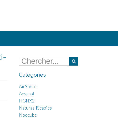
i-
Catégories
AirSnore
Anvarol
HGHX2
NaturasilScabies
Noocube