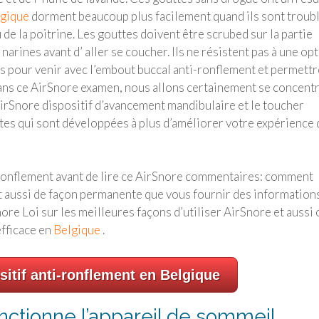
gique
dorment beaucoup plus facilement quand ils sont troub
u de la poitrine. Les gouttes doivent être scrubed sur la partie
 narines avant d’ aller se coucher. Ils ne résistent pas à une op
s pour venir avec l’embout buccal anti-ronflement et permettr
ans ce AirSnore examen, nous allons certainement se concent
AirSnore dispositif d’avancement mandibulaire et le toucher
tes qui sont développées à plus d’améliorer votre expérience 
-ronflement avant de lire ce AirSnore commentaires: comment
t aussi de façon permanente que vous fournir des information
ore Loi sur les meilleures façons d’utiliser AirSnore et aussi 
efficace en
Belgique
.
sitif anti-ronflement en Belgique
tionne l’appareil de sommeil