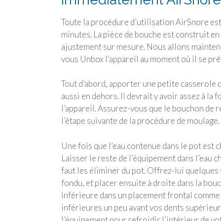
Toute la procédure d’utilisation AirSnore est 
minutes. La pièce de bouche est construit en 
ajustement sur mesure. Nous allons maintena
vous Unbox l’appareil au moment où il se prép
Tout d’abord, apporter une petite casserole d
aussi en dehors. Il devrait y avoir assez à l
l’appareil. Assurez-vous que le bouchon de re
l’étape suivante de la procédure de moulage.
Une fois que l’eau contenue dans le pot est 
Laisser le reste de l’équipement dans l’eau c
faut les éliminer du pot. Offrez-lui quelque
fondu, et placer ensuite à droite dans la bou
inférieure dans un placement frontal comme v
inférieures un peu avant vos dents supérieure
l’équipement pour refroidir l’intérieur de vo