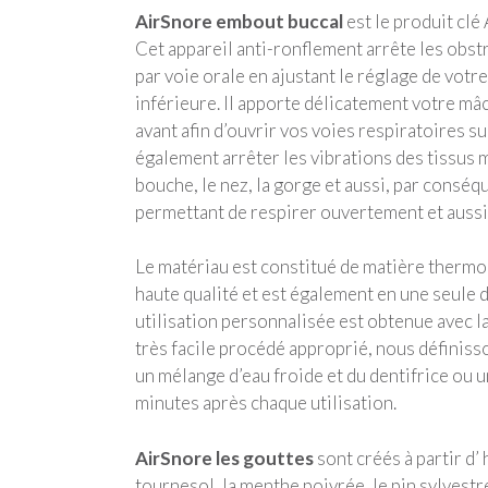
AirSnore embout buccal
est le produit clé
Cet appareil anti-ronflement arrête les obstr
par voie orale en ajustant le réglage de votr
inférieure. Il apporte délicatement votre mâ
avant afin d’ouvrir vos voies respiratoires s
également arrêter les vibrations des tissus m
bouche, le nez, la gorge et aussi, par conséq
permettant de respirer ouvertement et aussi 
Le matériau est constitué de matière therm
haute qualité et est également en une seule 
utilisation personnalisée est obtenue avec la 
très facile procédé approprié, nous définisson
un mélange d’eau froide et du dentifrice ou 
minutes après chaque utilisation.
AirSnore les gouttes
sont créés à partir d’
tournesol, la menthe poivrée, le pin sylvestr