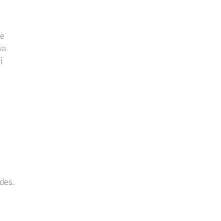
de
va
i
des.