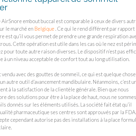
er
 de AirSnore embout buccal est comparable à ceux de divers aut
ur le marché en
Belgique
. Ce qui le rend différent par rapport
e est qu’il vous permet de prendre une grande respiration ave
rous. Cette opération est utile dans les cas où le nez est péri
z pour toute autre raison diverses. Le dispositif n’est pas effi
e à un niveau acceptable de confort tout au long utilisation.
st vendu avec des gouttes de sommeil, ce qui est quelque chose
n autre outil d’avancement mandibulaire. Néanmoins, c’est u
ent à la satisfaction de la clientèle générale. Bien que nous
ore des solutions pour être à la place de haut, nous ne somme
ails donnés sur les éléments utilisés. La société fait état qu’il
ualité pharmaceutique ses centres sont approuvés par la FDA
pte cependant autorise pas des installations à la place formu
laire.