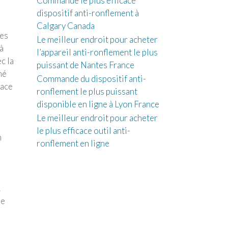
Commande le plus efficace
dispositif anti-ronflement à
Calgary Canada
res
Le meilleur endroit pour acheter
 à
l’appareil anti-ronflement le plus
c la
puissant de Nantes France
mé
Commande du dispositif anti-
cace
ronflement le plus puissant
disponible en ligne à Lyon France
Le meilleur endroit pour acheter
le plus efficace outil anti-
n
ronflement en ligne
s
.
le