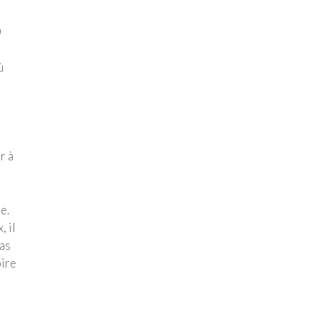
0
ù
r à
e.
, il
pas
oire