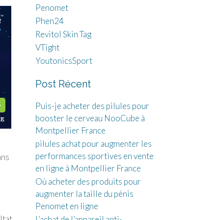
Penomet
Phen24
Revitol Skin Tag
VTight
YoutonicsSport
Post Récent
Puis-je acheter des pilules pour
booster le cerveau NooCube à
Montpellier France
pilules achat pour augmenter les
performances sportives en vente
ans
en ligne à Montpellier France
Où acheter des produits pour
augmenter la taille du pénis
Penomet en ligne
ltat
L’achat de l’appareil anti-