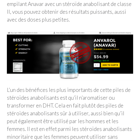
empilant Anavar avec un stéroïde anabolisant de classe
II, vous pouvez obtenir des résultats puissants, aussi
avec des doses plus petites.
L’un des bénéfices les plus importants de cette piles de
stéroïdes anabolisants est qu’il n’aromatiser ou
transformer en DHT. Cela en fait plutôt des piles de
stéroïdes anabolisants sûr à utiliser, aussi bien qu’il
peut également être utilisé par les hommes et les
femmes. Il est en effet parmi les stéroïdes anabolisants
minoritaire que les femmes peuvent utiliser sans