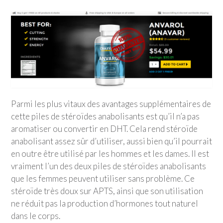
Parmi les plus vitaux des avantages supplémentaires de
cette piles de stéroïdes anabolisants est qu’il n’a pas
aromatiser ou convertir en DHT. Cela rend stéroïde
anabolisant assez sûr d’utiliser, aussi bien qu’il pourrait
en outre être utilisé par les hommes et les dames. Il est
vraiment l’un des deux piles de stéroïdes anabolisants
que les femmes peuvent utiliser sans problème. Ce
stéroïde très doux sur APTS, ainsi que son utilisation
ne réduit pas la production d’hormones tout naturel
dans le corps.