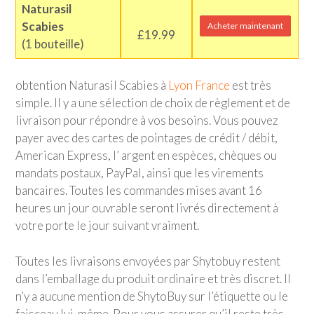
Naturasil
Scabies
Acheter maintenant
£19.99
(1 bouteille)
obtention Naturasil Scabies à
Lyon France
est très
simple. Il y a une sélection de choix de règlement et de
livraison pour répondre à vos besoins. Vous pouvez
payer avec des cartes de pointages de crédit / débit,
American Express, l’ argent en espèces, chèques ou
mandats postaux, PayPal, ainsi que les virements
bancaires. Toutes les commandes mises avant 16
heures un jour ouvrable seront livrés directement à
votre porte le jour suivant vraiment.
Toutes les livraisons envoyées par Shytobuy restent
dans l’emballage du produit ordinaire et très discret. Il
n’y a aucune mention de ShytoBuy sur l’étiquette ou le
faisceau lui-même. Pour vous assurer qu’il reste très