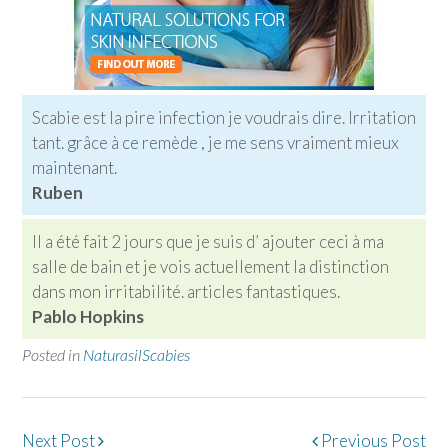
Scabie est la pire infection je voudrais dire. Irritation
tant. grâce à ce remède , je me sens vraiment mieux
maintenant.
Ruben
Il a été fait 2 jours que je suis d’ ajouter ceci à ma
salle de bain et je vois actuellement la distinction
dans mon irritabilité. articles fantastiques.
Pablo Hopkins
Posted in
NaturasilScabies
Post
Next Post
Previous Post