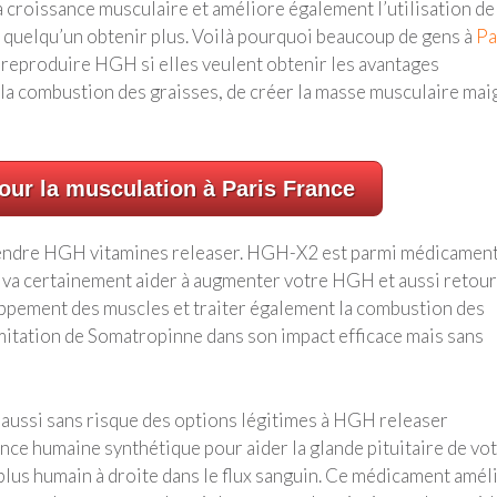
a croissance musculaire et améliore également l’utilisation de 
quelqu’un obtenir plus. Voilà pourquoi beaucoup de gens à
Pa
 reproduire HGH si elles veulent obtenir les avantages
la combustion des graisses, de créer la masse musculaire mai
ur la musculation à Paris France
prendre HGH vitamines releaser. HGH-X2 est parmi médicamen
 va certainement aider à augmenter votre HGH et aussi retou
ppement des muscles et traiter également la combustion des
imitation de Somatropinne dans son impact efficace mais sans
aussi sans risque des options légitimes à HGH releaser
ce humaine synthétique pour aider la glande pituitaire de vo
plus humain à droite dans le flux sanguin. Ce médicament amél