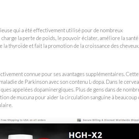
cieuse qui a été effectivement utilisé pour de nombreux
harge la perte de poids, le pouvoir éclater, améliore la santé
e la thyroïde et fait la promotion de la croissance des cheveux
fectivement connue pour ses avantages supplémentaires. Cette
la maladie de Parkinson avec son contenu L-dopa. Dans le cervea
miques appelées dopaminergiques. Plus de gens dans de nombr
ation de mucuna pour aider la circulation sanguine à beaucoup
laire.