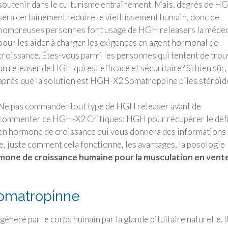
soutenir dans le culturisme entraînement. Mais, degrés de H
sera certainement réduire le vieillissement humain, donc de
nombreuses personnes font usage de HGH releasers la méde
pour les aider à charger les exigences en agent hormonal de
croissance. Êtes-vous parmi les personnes qui tentent de trou
un releaser de HGH qui est efficace et sécuritaire? Si bien sûr,
après que la solution est HGH-X2 Somatroppine piles stéroïd
Ne pas commander tout type de HGH releaser avant de
commenter ce HGH-X2 Critiques: HGH pour récupérer le défi
en hormone de croissance qui vous donnera des informations
 juste comment cela fonctionne, les avantages, la posologie
mone de croissance humaine pour la musculation en vent
omatropinne
néré par le corps humain par la glande pituitaire naturelle. I