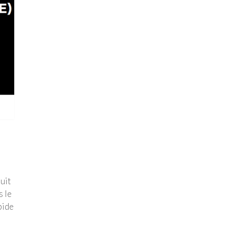
uit
s le
pide