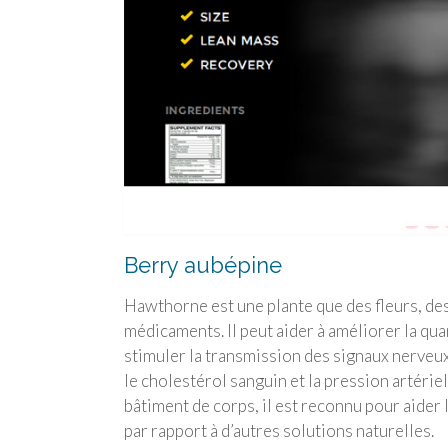
Berry aubépine
Hawthorne est une plante que des fleurs, des 
médicaments. Il peut aider à améliorer la qua
stimuler la transmission des signaux nerveux
le cholestérol sanguin et la pression artérie
bâtiment de corps, il est reconnu pour aider 
par rapport à d’autres solutions naturelles.