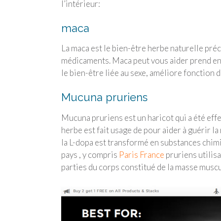
l’intérieur:
maca
La maca est le bien-être herbe naturelle pré
médicaments. Maca peut vous aider prend en c
le bien-être liée au sexe, améliore fonction d
Mucuna pruriens
Mucuna pruriens est un haricot qui a été ef
herbe est fait usage de pour aider à guérir 
la L-dopa est transformé en substances chi
pays , y compris
Paris France
pruriens utilis
parties du corps constitué de la masse muscu