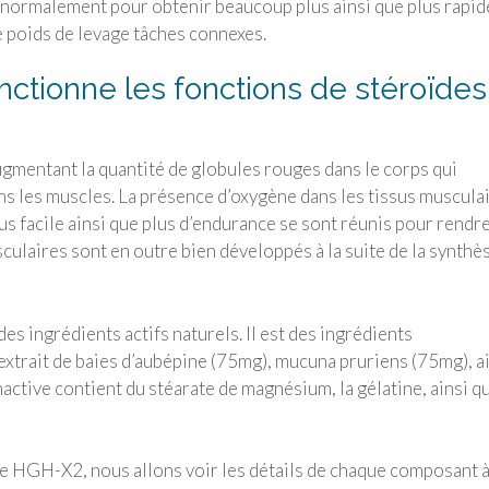
normalement pour obtenir beaucoup plus ainsi que plus rapid
e poids de levage tâches connexes.
tionne les fonctions de stéroïdes
mentant la quantité de globules rouges dans le corps qui
s les muscles. La présence d’oxygène dans les tissus muscula
s facile ainsi que plus d’endurance se sont réunis pour rendre
usculaires sont en outre bien développés à la suite de la synthè
 ingrédients actifs naturels. Il est des ingrédients
trait de baies d’aubépine (75mg), mucuna pruriens (75mg), a
active contient du stéarate de magnésium, la gélatine, ainsi qu
HGH-X2, nous allons voir les détails de chaque composant 