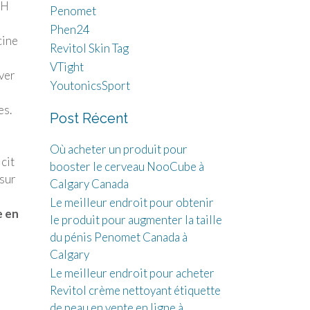
GH
Penomet
Phen24
cine
Revitol Skin Tag
VTight
ver
YoutonicsSport
es.
Post Récent
Où acheter un produit pour
cit
booster le cerveau NooCube à
 sur
Calgary Canada
Le meilleur endroit pour obtenir
e en
le produit pour augmenter la taille
du pénis Penomet Canada à
Calgary
Le meilleur endroit pour acheter
Revitol crème nettoyant étiquette
l
de peau en vente en ligne à