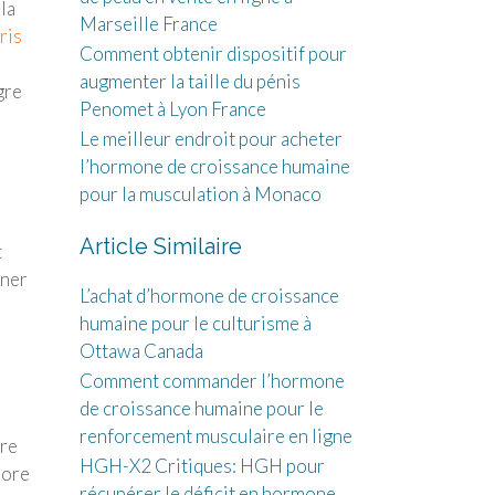
la
Marseille France
ris
Comment obtenir dispositif pour
augmenter la taille du pénis
gre
Penomet à Lyon France
Le meilleur endroit pour acheter
l’hormone de croissance humaine
pour la musculation à Monaco
Article Similaire
t
rner
L’achat d’hormone de croissance
humaine pour le culturisme à
Ottawa Canada
Comment commander l’hormone
de croissance humaine pour le
renforcement musculaire en ligne
tre
HGH-X2 Critiques: HGH pour
iore
récupérer le déficit en hormone