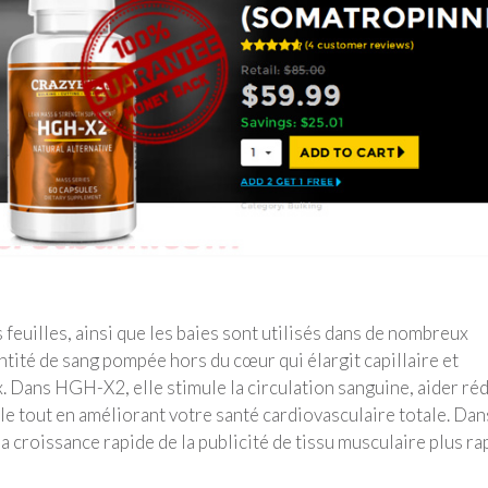
feuilles, ainsi que les baies sont utilisés dans de nombreux
ntité de sang pompée hors du cœur qui élargit capillaire et
. Dans HGH-X2, elle stimule la circulation sanguine, aider réd
lle tout en améliorant votre santé cardiovasculaire totale. Dan
la croissance rapide de la publicité de tissu musculaire plus ra