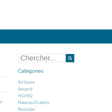
Catégories
AirSnore
Anvarol
HGHX2
ur
NaturasilScabies
Noocube