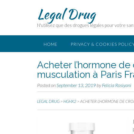
Legal Drug
N'utilisez que des drogues légales pour votre san
HOME
PRIVACY & COOKIES POLIC
Acheter l’hormone de 
musculation à Paris F
Posted on
September 13, 2019
by
Felicia Rosiyani
LEGAL DRUG
>
HGHX2
>
ACHETER L’HORMONE DE CROI