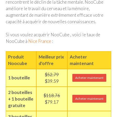
rencontrent le déclin de la tâche mentale. NooCube
améliore le travail du cerveau et la mémoire,
augmentant de manière extrêmement efficace votre
capacité à acquérir de nouvelles connaissances.
Si vous voulez acquérir NooCube , voici le taux de
NooCube à
Nice France
:
Produit
Meilleur prix
Acheter
Noocube
d'offre
maintenant
$52.79
1 bouteille
Acheter maintenant
$39.59
2 bouteilles
$118.76
+ 1 bouteille
Acheter maintenant
$79.17
gratuite
3 bouteilles