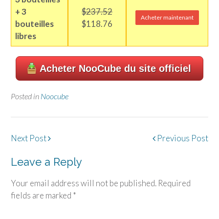
+ 3
$237.52
Acheter maintenant
bouteilles
$118.76
libres
Acheter NooCube du site officiel
Posted in
Noocube
Post
Next Post
Previous Post
navigation
Leave a Reply
Your email address will not be published.
Required
fields are marked
*