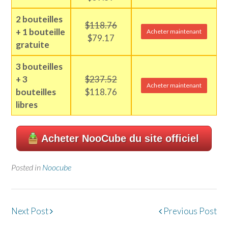
2 bouteilles
$118.76
+ 1 bouteille
Acheter maintenant
$79.17
gratuite
3 bouteilles
+ 3
$237.52
Acheter maintenant
bouteilles
$118.76
libres
Acheter NooCube du site officiel
Posted in
Noocube
Post
Next Post
Previous Post
navigation