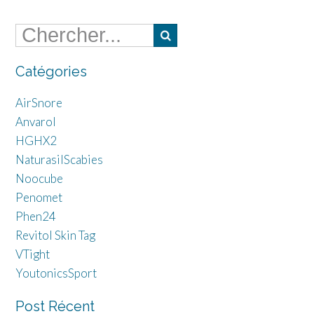
Catégories
AirSnore
Anvarol
HGHX2
NaturasilScabies
Noocube
Penomet
Phen24
Revitol Skin Tag
VTight
YoutonicsSport
Post Récent