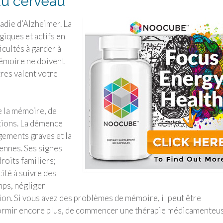
du cerveau
aladie d’Alzheimer. La
iques et actifs en
ficultés à garder à
mémoire ne doivent
res valent votre
e la mémoire, de
ctions. La démence
gements graves et la
iennes. Ses signes
roits familiers;
té à suivre des
mps, négliger
ition. Si vous avez des problèmes de mémoire, il peut être
 dormir encore plus, de commencer une thérapie médicamenteu