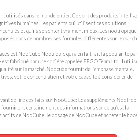
t utilisés dans le monde entier. Ce sont des produits intellig
itives humaines. Les patients qui utilisent ces solutions
oncentrés et qu’ils se sentent vraiment mieux. Les nootropique
roposés dans de nombreuses formules différentes sur le march
aces est NooCube Nootropic qui a en fait fait la popularité pa
est fabriqué par une société appelée ERGO Team Ltd. Il utilis
qualité sur le marché. Noocube fournit de l’emphase mentale,
ives, votre concentration et votre capacité à considérer de
 avant de lire ces faits sur NooCube: Les suppléments Nootrop
s fourniront certainement des informations sur ce qu’est la
 actifs de NooCube, le dosage de NooCube et acheter le boo