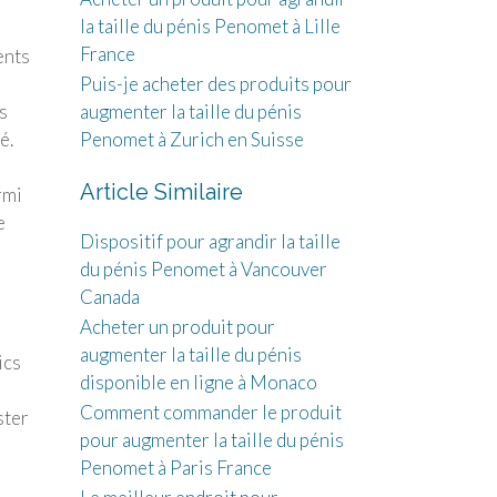
la taille du pénis Penomet à Lille
France
ents
Puis-je acheter des produits pour
s
augmenter la taille du pénis
é.
Penomet à Zurich en Suisse
Article Similaire
rmi
e
Dispositif pour agrandir la taille
du pénis Penomet à Vancouver
Canada
Acheter un produit pour
augmenter la taille du pénis
ics
disponible en ligne à Monaco
Comment commander le produit
ster
pour augmenter la taille du pénis
Penomet à Paris France