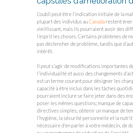
capsules d’amélioration 
L’oubli peut être l’indication initiale de la m
plupart des individus au
Canada
restent énerg
vieillissant, mais ils pourraient avoir des dif
l’esprit les choses. Certains problèmes de 
pas déclencher de problème, tandis que d’aut
intérêt.
Il peut s’agir de modifications importantes d
l’individualité et aussi des changements d’a
est un terme courant pour désigner les chan
capacité à être inclus dans les tâches quotid
pourraient inclure se faire jeter dans des end
poser les mêmes questions; manque de capaci
directives simples; obtenir un manque de te
l’hygiène, la sécurité personnelle et la nutr
nécessaire d’en parler à votre médecin, de
ou un programme de réduction de l’anxiété.