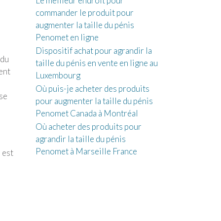
Le meilleur endroit pour
commander le produit pour
augmenter la taille du pénis
Penomet en ligne
Dispositif achat pour agrandir la
 du
taille du pénis en vente en ligne au
ent
Luxembourg
Où puis-je acheter des produits
se
pour augmenter la taille du pénis
Penomet Canada à Montréal
Où acheter des produits pour
agrandir la taille du pénis
Penomet à Marseille France
 est