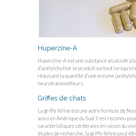
Huperzine-A
Huperzine-A est une substance alcaloïde à ba
d’acétylcholine se produit surtout lorsqu’ell
réduisant la quantité d’une enzyme (acétylc
neurotransmetteurs.
Griffes de chats
La griffe féline est une autre formule de Noo
aussi en Amérique du Sud. Il est reconnu pou
caractéristiques cérébrales en raison du viei
études de recherche, la griffe féline peut êt