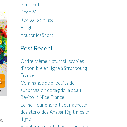
Penomet
Phen24
Revitol Skin Tag
VTight
YoutonicsSport
Post Récent
Ordre crème Naturasil scabies
disponible en ligne à Strasbourg
France
Commande de produits de
suppression de tag de la peau
Revitol à Nice France
Le meilleur endroit pour acheter
des stéroïdes Anavar légitimes en
ligne
se
Acheter un produit pour agrandir