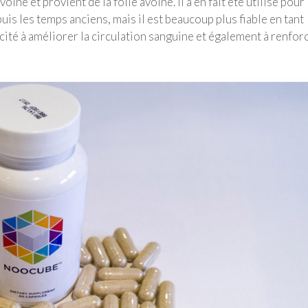
ine et provient de la folle avoine. Il a en fait été utilisé pour
epuis les temps anciens, mais il est beaucoup plus fiable en tant
cité à améliorer la circulation sanguine et également à renfor