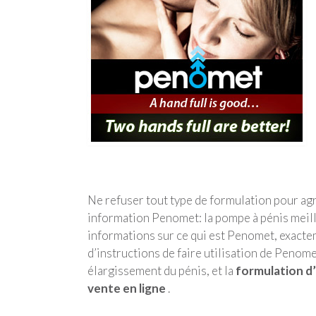
Ne refuser tout type de formulation pour ag
information Penomet: la pompe à pénis meille
informations sur ce qui est Penomet, exact
d’instructions de faire utilisation de Penom
élargissement du pénis, et la
formulation d
vente en ligne
.