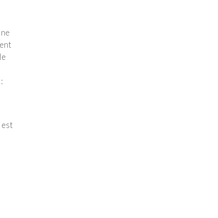
 ne
ment
le
:
 est