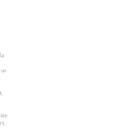
la
 un
t.
ôlée
rt,