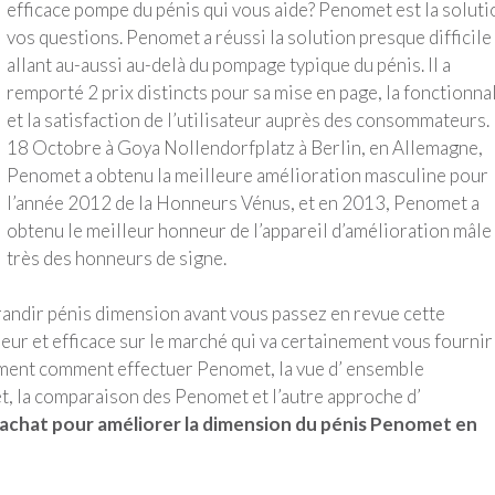
efficace pompe du pénis qui vous aide? Penomet est la soluti
vos questions. Penomet a réussi la solution presque difficile
allant au-aussi au-delà du pompage typique du pénis. Il a
remporté 2 prix distincts pour sa mise en page, la fonctionna
et la satisfaction de l’utilisateur auprès des consommateurs.
18 Octobre à Goya Nollendorfplatz à Berlin, en Allemagne,
Penomet a obtenu la meilleure amélioration masculine pour
l’année 2012 de la Honneurs Vénus, et en 2013, Penomet a
obtenu le meilleur honneur de l’appareil d’amélioration mâle
très des honneurs de signe.
randir pénis dimension avant vous passez en revue cette
ur et efficace sur le marché qui va certainement vous fournir
ement comment effectuer Penomet, la vue d’ ensemble
et, la comparaison des Penomet et l’autre approche d’
’achat pour améliorer la dimension du pénis Penomet en