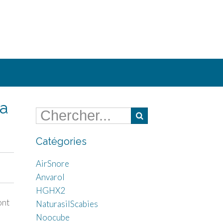
la
Catégories
AirSnore
Anvarol
HGHX2
ont
NaturasilScabies
Noocube