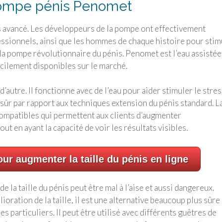
pompe pénis Penomet
s avancé. Les développeurs de la pompe ont effectivement
ssionnels, ainsi que les hommes de chaque histoire pour stim
a pompe révolutionnaire du pénis. Penomet est l’eau assistée
acilement disponibles sur le marché.
’autre. Il fonctionne avec de l’eau pour aider stimuler le stres
sûr par rapport aux techniques extension du pénis standard. L
ompatibles qui permettent aux clients d’augmenter
out en ayant la capacité de voir les résultats visibles.
ur augmenter la taille du pénis en ligne
 la taille du pénis peut être mal à l’aise et aussi dangereux.
ration de la taille, il est une alternative beaucoup plus sûre 
particuliers. Il peut être utilisé avec différents guêtres de