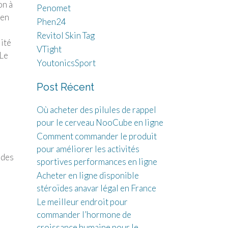
on à
Penomet
 en
Phen24
Revitol Skin Tag
lité
VTight
 Le
YoutonicsSport
Post Récent
Où acheter des pilules de rappel
pour le cerveau NooCube en ligne
Comment commander le produit
pour améliorer les activités
 des
sportives performances en ligne
Acheter en ligne disponible
stéroïdes anavar légal en France
Le meilleur endroit pour
commander l’hormone de
croissance humaine pour le