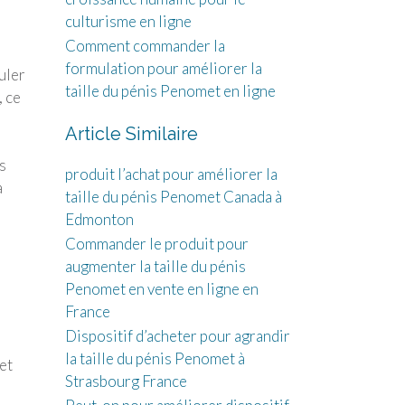
culturisme en ligne
Comment commander la
formulation pour améliorer la
uler
taille du pénis Penomet en ligne
, ce
Article Similaire
s
produit l’achat pour améliorer la
a
taille du pénis Penomet Canada à
Edmonton
Commander le produit pour
augmenter la taille du pénis
Penomet en vente en ligne en
France
Dispositif d’acheter pour agrandir
la taille du pénis Penomet à
et
Strasbourg France