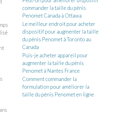
Peut-on pour améliorer dispositif
t
commander la taille du pénis
Penomet Canada à Ottawa
Le meilleur endroit pour acheter
emps
dispositif pour augmenter la taille
lisé
du pénis Penomet à Toronto au
Canada
nt
Puis-je acheter appareil pour
augmenter la taille du pénis
Penomet à Nantes France
is
Comment commander la
formulation pour améliorer la
taille du pénis Penomet en ligne
dans