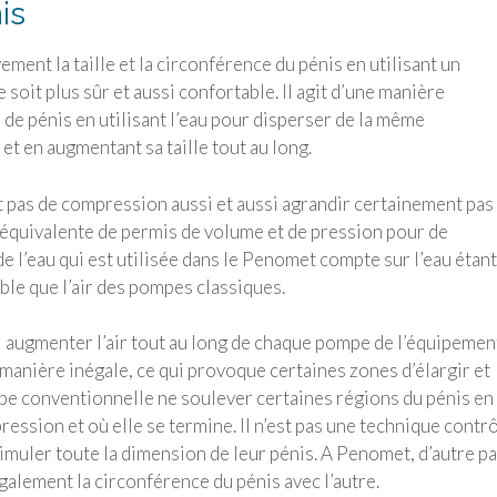
is
nt la taille et la circonférence du pénis en utilisant un
oit plus sûr et aussi confortable. Il agit d’une manière
de pénis en utilisant l’eau pour disperser de la même
et en augmentant sa taille tout au long.
 pas de compression aussi et aussi agrandir certainement pas 
on équivalente de permis de volume et de pression pour de
e l’eau qui est utilisée dans le Penomet compte sur l’eau étant
le que l’air des pompes classiques.
 augmenter l’air tout au long de chaque pompe de l’équipemen
 manière inégale, ce qui provoque certaines zones d’élargir et
mpe conventionnelle ne soulever certaines régions du pénis en
ression et où elle se termine. Il n’est pas une technique contr
stimuler toute la dimension de leur pénis. A Penomet, d’autre pa
galement la circonférence du pénis avec l’autre.