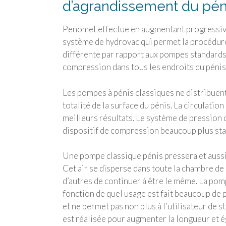
d’agrandissement du pén
Penomet effectue en augmentant progressiveme
système de hydrovac qui permet la procédure s
différente par rapport aux pompes standards 
compression dans tous les endroits du pénis 
Les pompes à pénis classiques ne distribuent
totalité de la surface du pénis. La circulati
meilleurs résultats. Le système de pression d
dispositif de compression beaucoup plus stab
Une pompe classique pénis pressera et aussi
Cet air se disperse dans toute la chambre de
d’autres de continuer à être le même. La po
fonction de quel usage est fait beaucoup de p
et ne permet pas non plus à l’utilisateur de 
est réalisée pour augmenter la longueur et é