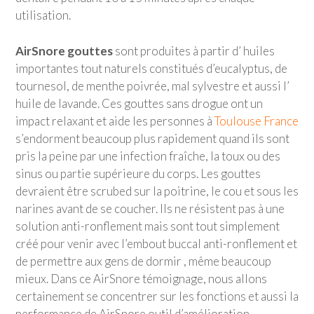
utilisation.
AirSnore gouttes
sont produites à partir d’ huiles
importantes tout naturels constitués d’eucalyptus, de
tournesol, de menthe poivrée, mal sylvestre et aussi l’
huile de lavande. Ces gouttes sans drogue ont un
impact relaxant et aide les personnes à
Toulouse France
s’endorment beaucoup plus rapidement quand ils sont
pris la peine par une infection fraîche, la toux ou des
sinus ou partie supérieure du corps. Les gouttes
devraient être scrubed sur la poitrine, le cou et sous les
narines avant de se coucher. Ils ne résistent pas à une
solution anti-ronflement mais sont tout simplement
créé pour venir avec l’embout buccal anti-ronflement et
de permettre aux gens de dormir , même beaucoup
mieux. Dans ce AirSnore témoignage, nous allons
certainement se concentrer sur les fonctions et aussi la
performance de AirSnore outil d’amélioration