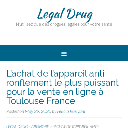
Legal Drug
N'utilisez que des drogues légales pour votre santé
L’achat de l’appareil anti-
ronflement le plus puissant
pour la vente en ligne à
Toulouse France
Posted on
May 29, 2020
by
Felicia Rosiyani
LEGAL DRUG
>
AIRSNORE
>
L’ACHAT DE L’APPAREIL ANTI-