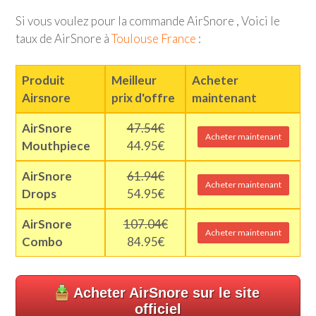
Si vous voulez pour la commande AirSnore , Voici le
taux de AirSnore à
Toulouse France
:
Produit
Meilleur
Acheter
Airsnore
prix d'offre
maintenant
AirSnore
47.54€
Acheter maintenant
Mouthpiece
44.95€
AirSnore
61.94€
Acheter maintenant
Drops
54.95€
AirSnore
107.04€
Acheter maintenant
Combo
84.95€
Acheter AirSnore sur le site
officiel