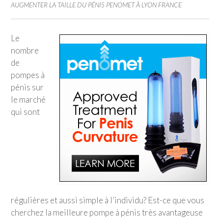
AUGMENTER LA TAILLE DU PÉNIS PENOMET À LYON FRANCE
Le
nombre
de
pompes à
pénis sur
le marché
qui sont
régulières et aussi simple à l’individu? Est-ce que vous
cherchez la meilleure pompe à pénis très avantageuse