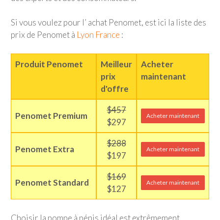
Si vous voulez pour l’ achat Penomet, est ici la liste des
prix de Penomet à
Lyon France
:
Produit Penomet
Meilleur
Acheter
prix
maintenant
d'offre
$457
Penomet Premium
Acheter maintenant
$297
$288
Penomet Extra
Acheter maintenant
$197
$169
Penomet Standard
Acheter maintenant
$127
Choisir la pompe à pénis idéal est extrêmement