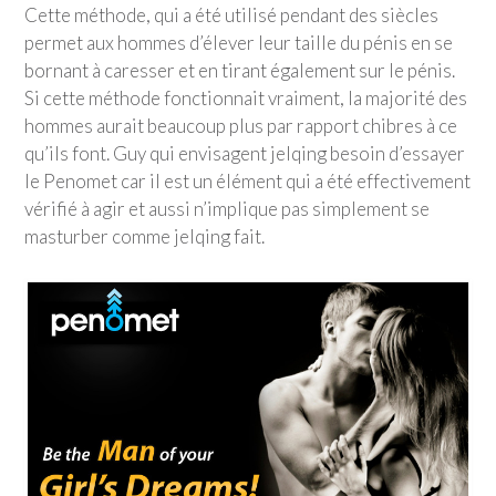
Cette méthode, qui a été utilisé pendant des siècles
permet aux hommes d’élever leur taille du pénis en se
bornant à caresser et en tirant également sur le pénis.
Si cette méthode fonctionnait vraiment, la majorité des
hommes aurait beaucoup plus par rapport chibres à ce
qu’ils font. Guy qui envisagent jelqing besoin d’essayer
le Penomet car il est un élément qui a été effectivement
vérifié à agir et aussi n’implique pas simplement se
masturber comme jelqing fait.