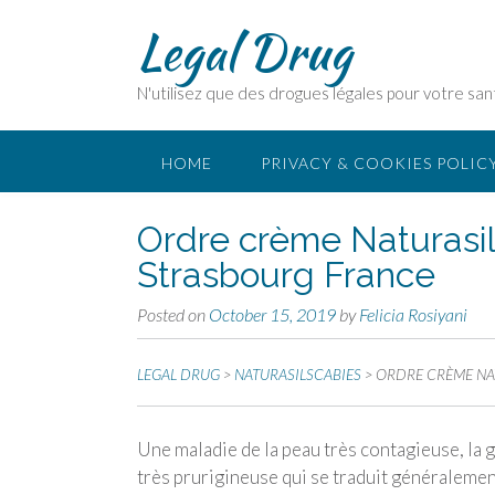
Legal Drug
N'utilisez que des drogues légales pour votre san
HOME
PRIVACY & COOKIES POLIC
Ordre crème Naturasil 
Strasbourg France
Posted on
October 15, 2019
by
Felicia Rosiyani
LEGAL DRUG
>
NATURASILSCABIES
>
ORDRE CRÈME NAT
Une maladie de la peau très contagieuse, la g
très prurigineuse qui se traduit généralemen