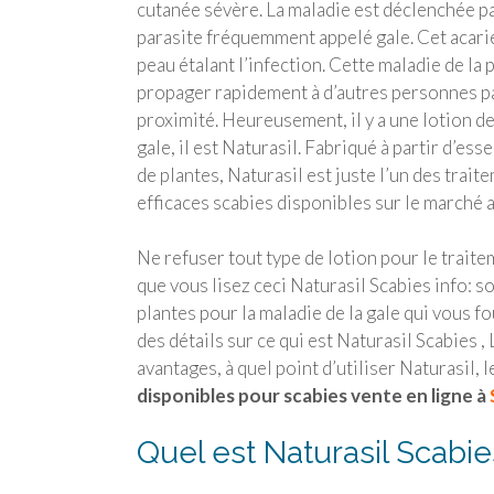
cutanée sévère. La maladie est déclenchée pa
parasite fréquemment appelé gale. Cet acarie
peau étalant l’infection. Cette maladie de la 
propager rapidement à d’autres personnes pa
proximité. Heureusement, il y a une lotion de
gale, il est Naturasil. Fabriqué à partir d’es
de plantes, Naturasil est juste l’un des trait
efficaces scabies disponibles sur le marché 
Ne refuser tout type de lotion pour le traite
que vous lisez ceci Naturasil Scabies info: s
plantes pour la maladie de la gale qui vous f
des détails sur ce qui est Naturasil Scabies ,
avantages, à quel point d’utiliser Naturasil, 
disponibles pour scabies vente en ligne à
Quel est Naturasil Scabie