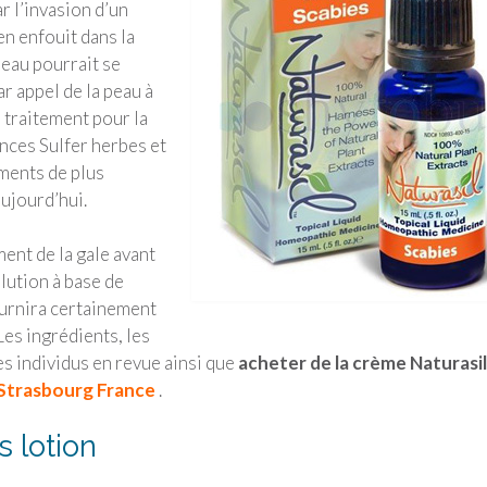
r l’invasion d’un
n enfouit dans la
peau pourrait se
r appel de la peau à
 traitement pour la
sences Sulfer herbes et
ements de plus
aujourd’hui.
ment de la gale avant
olution à base de
ournira certainement
 Les ingrédients, les
les individus en revue ainsi que
acheter de la crème Naturasil
Strasbourg France
.
s lotion