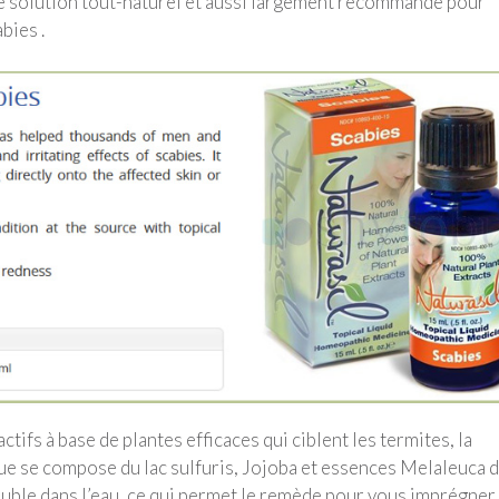
lle solution tout-naturel et aussi largement recommandé pour
abies .
ctifs à base de plantes efficaces qui ciblent les termites, la
que se compose du lac sulfuris, Jojoba et essences Melaleuca 
luble dans l’eau, ce qui permet le remède pour vous imprégner