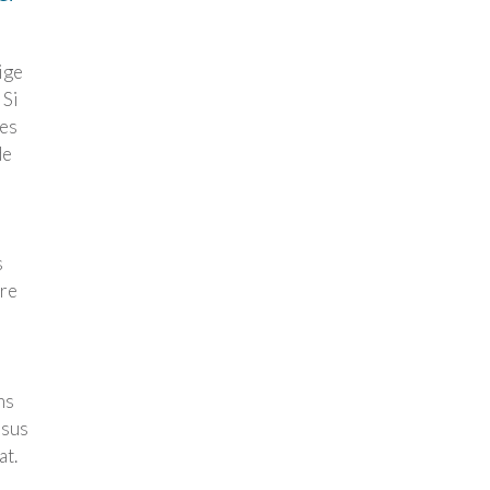
ige
 Si
tes
de
s
tre
ns
ssus
at.