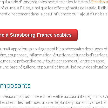
ur qui a aidé d’ innombrables hommes et les femmes à
Strasbou
 mal à l’ aise, ainsi que les effets gênants de la gale. Il cibl
ement directement dans la peau influencée ou l’ ajout d’une bai
me à Strasbourg France scabies
ourrait apporter un soulagement bien nécessaire des signes et
vère, couperose, inflammation, éruptions et tunnels d’acariens
ne mesure préventive pour toute personne qui entre en appel
r une base régulière, et pourrait être utilisé pour des situatio
composants
t beaucoup plus santé et bien – être au courant que jamais. C’
 cherchent des méthodes à base de plantes pour essayer de tro