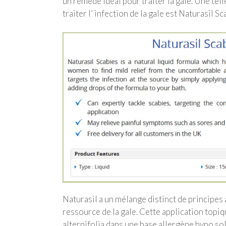
un remède idéal pour traiter la gale. Une te
traiter l’ infection de la gale est Naturasil Sc
Naturasil a un mélange distinct de principes a
ressource de la gale. Cette application topi
alternifolia dans une base allergène hypo so