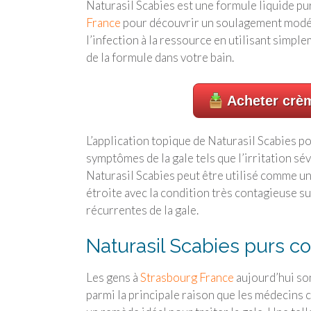
Naturasil Scabies est une formule liquide p
France
pour découvrir un soulagement modéré du
l’infection à la ressource en utilisant simpl
de la formule dans votre bain.
Acheter crè
L’application topique de Naturasil Scabies p
symptômes de la gale tels que l’irritation sé
Naturasil Scabies peut être utilisé comme u
étroite avec la condition très contagieuse su
récurrentes de la gale.
Naturasil Scabies purs 
Les gens à
Strasbourg France
aujourd’hui son
parmi la principale raison que les médecins