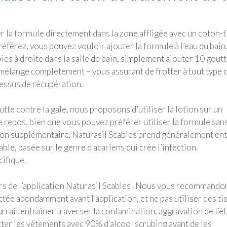
 la formule directement dans la zone affligée avec un coton-t
référez, vous pouvez vouloir ajouter la formule à l’eau du bain.
es à droite dans la salle de bain, simplement ajouter 10 gout
le mélange complètement – vous assurant de frotter à tout type 
ocessus de récupération.
utte contre la gale, nous proposons d’utiliser la lotion sur un
e repos, bien que vous pouvez préférer utiliser la formule san
ction supplémentaire. Naturasil Scabies prend généralement en
ble, basée sur le genre d’acariens qui crée l’infection.
ifique.
lors de l’application Naturasil Scabies . Nous vous recommando
tée abondamment avant l’application, et ne pas utiliser des ti
rait entraîner traverser la contamination, aggravation de l’ét
er les vêtements avec 90% d’alcool scrubing avant de les