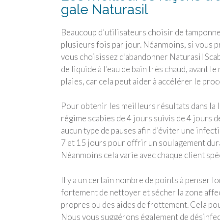
gale Naturasil
Beaucoup d’utilisateurs choisir de tamponner
plusieurs fois par jour. Néanmoins, si vous p
vous choisissez d’abandonner Naturasil Scabi
de liquide à l’eau de bain très chaud, avant 
plaies, car cela peut aider à accélérer le pr
Pour obtenir les meilleurs résultats dans la l
régime scabies de 4 jours suivis de 4 jours d
aucun type de pauses afin d’éviter une infe
7 et 15 jours pour offrir un soulagement dura
Néanmoins cela varie avec chaque client spéc
Il y a un certain nombre de points à penser 
fortement de nettoyer et sécher la zone affec
propres ou des aides de frottement. Cela pour
Nous vous suggérons également de désinfect