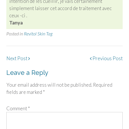
intention de les cueillir, je vais certainement
simplement laisser cet accord de traitement avec
ceux -ci .
Tanya
Posted in
Revitol Skin Tag
Post
Next Post
Previous Post
navigation
Leave a Reply
Your email address will not be published.
Required
fields are marked
*
Comment
*